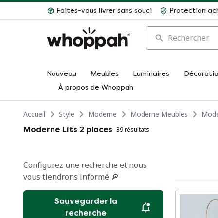
Faites-vous livrer sans souci
Protection ac
Rechercher
Nouveau
Meubles
Luminaires
Décorati
À propos de Whoppah
Accueil
Style
Moderne
Moderne Meubles
Mode
Moderne Lits 2 places
39 résultats
Configurez une recherche et nous
vous tiendrons informé 🔎
Sauvegarder la
recherche