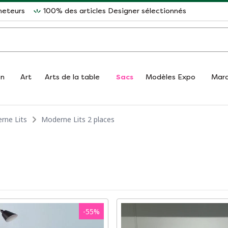
heteurs
100% des articles Designer sélectionnés
on
Art
Arts de la table
Sacs
Modèles Expo
Mar
rne Lits
Moderne Lits 2 places
-
55
%