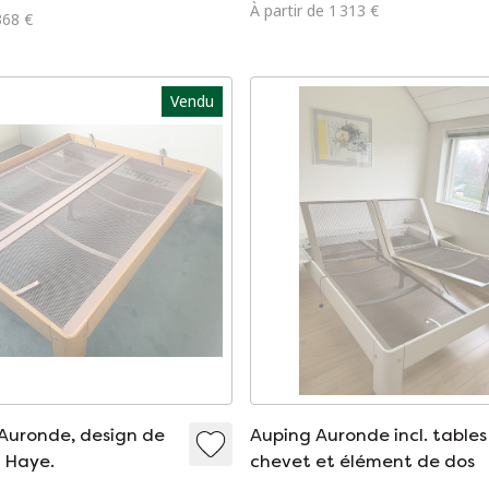
À partir de 1 313 €
368 €
Vendu
 Auronde, design de
Auping Auronde incl. tables
a Haye.
chevet et élément de dos