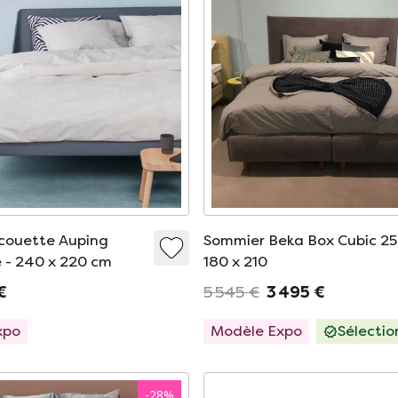
couette Auping
Sommier Beka Box Cubic 25
e - 240 x 220 cm
180 x 210
€
5 545 €
3 495 €
xpo
Modèle Expo
Sélecti
-
28
%