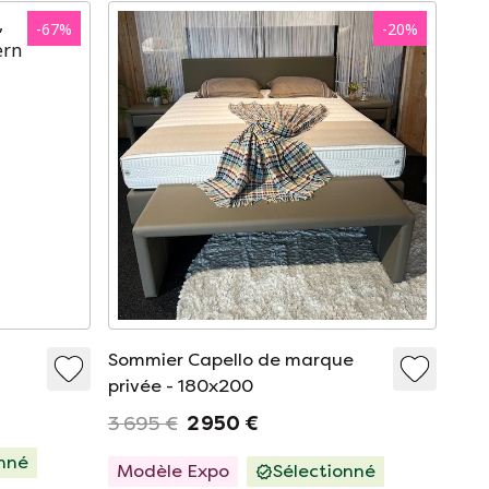
-
67
%
-
20
%
Sommier Capello de marque
privée - 180x200
3 695 €
2 950 €
onné
Modèle Expo
Sélectionné