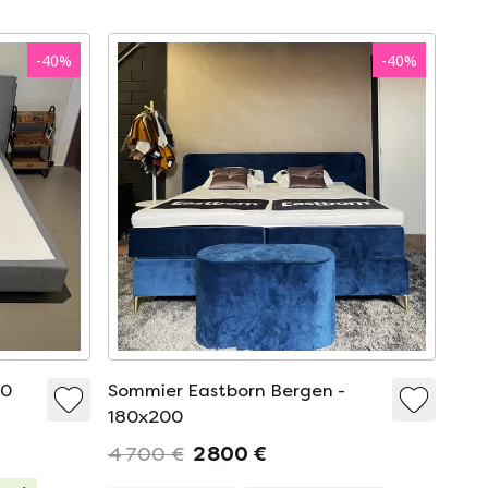
-
40
%
-
40
%
10
Sommier Eastborn Bergen -
180x200
4 700 €
2 800 €