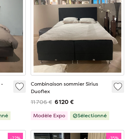
 -
Combinaison sommier Sirius
Duoflex
11 706 €
6 120 €
onné
Modèle Expo
Sélectionné
-
22
%
-
35
%