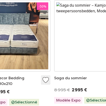
-
50
%
ecor Bedding
Saga du sommier
180x210
8 995 €
2 995 €
195 €
Modèle Expo
Sélecti
xpo
Sélectionné