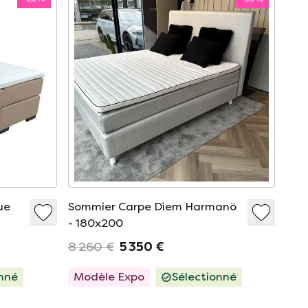
ue
Sommier Carpe Diem Harmanö
- 180x200
8 260 €
5 350 €
onné
Modèle Expo
Sélectionné