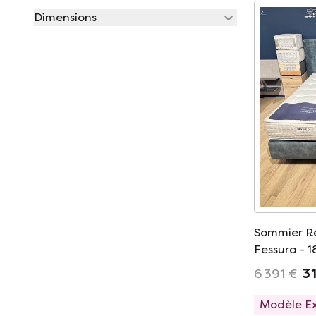
Dimensions
Sommier R
Fessura - 
6 391 €
3 
Modèle E