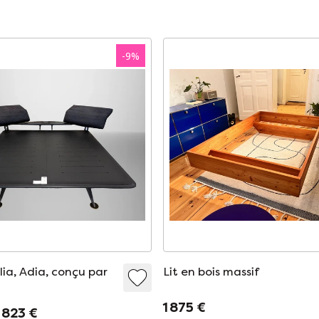
-
9
%
lia, Adia, conçu par
Lit en bois massif
1 875 €
 823 €