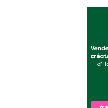
Vende
créat
d'H
Ven