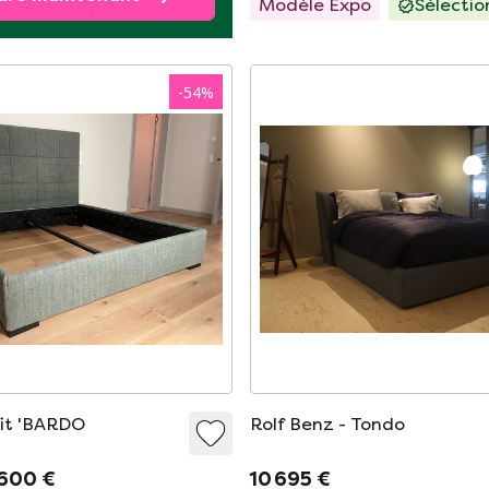
Modèle Expo
Sélecti
-
54
%
Lit 'BARDO
Rolf Benz - Tondo
 600 €
10 695 €