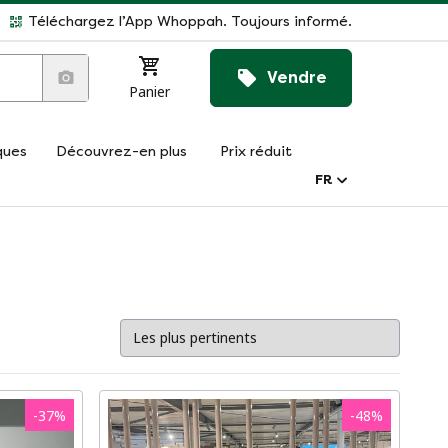
Téléchargez l’App Whoppah. Toujours informé.
Vendre
Panier
ques
Découvrez-en plus
Prix réduit
FR
-
37
%
-
48
%