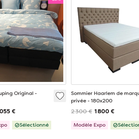
ping Original -
Sommier Haarlem de marq
privée - 180x200
 055 €
2 300 €
1 800 €
xpo
Sélectionné
Modèle Expo
Sélecti