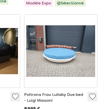
onné
Modèle Expo
Sélectionné
Poltrona Frau Lullaby Due bed
- Luigi Massoni
8 995 €