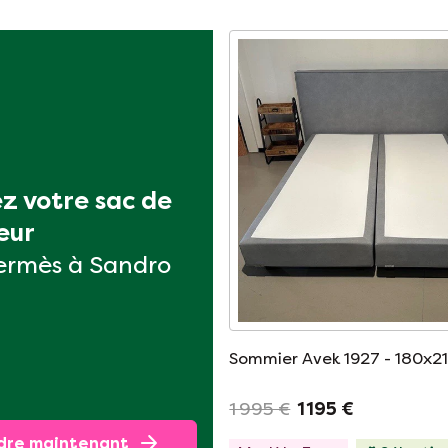
z votre sac de 
eur
ermès à Sandro
Sommier Avek 1927 - 180x2
1 995 €
1 195 €
dre maintenant