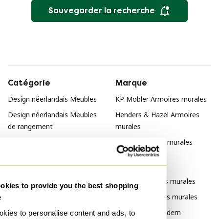
Sauvegarder la recherche
Catégorie
Marque
Design néerlandais Meubles
KP Mobler Armoires murales
Design néerlandais Meubles
Henders & Hazel Armoires
de rangement
murales
Design néerlandais Étagères
Grund Armoires murales
murales
Style
Design néerlandais Armoires
de rangement
Design Armoires murales
kies to provide you the best shopping
Vintage Armoires murales
e
Mid Century Modern
kies to personalise content and ads, to