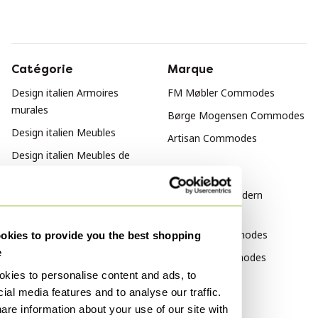
Catégorie
Marque
Design italien Armoires
FM Møbler Commodes
murales
Børge Mogensen Commodes
Design italien Meubles
Artisan Commodes
Design italien Meubles de
Style
rangement
Design italien Vitrines
Mid Century Modern
Commodes
Classique Commodes
kies to provide you the best shopping
e
Moderne Commodes
kies to personalise content and ads, to
Matériau
ial media features and to analyse our traffic.
are information about your use of our site with
Travertin Commodes