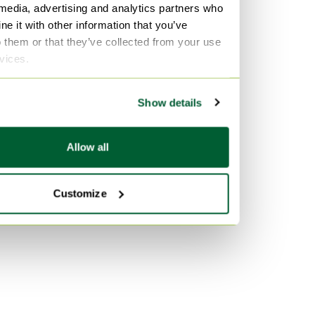
 media, advertising and analytics partners who
Aluminium Commodes
e it with other information that you’ve
lamine Commodes
o them or that they’ve collected from your use
rvices.
Couleur
Marron Commodes
Show details
Transparent Commodes
mint Commodes
Allow all
Customize