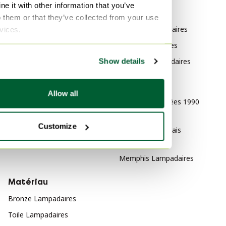
e it with other information that you’ve
Catégorie
Marque
o them or that they’ve collected from your use
Art Déco Suspensions
Lumina Lampadaires
rvices.
Art Déco Luminaires
Lyfa Lampadaires
Art Déco Lampes
Lucitalia Lampadaires
Show details
Art Déco Appliques murales
Style
Allow all
Design des années 1990
Lampadaires
Customize
Design néerlandais
Lampadaires
Memphis Lampadaires
Matériau
Bronze Lampadaires
Toile Lampadaires