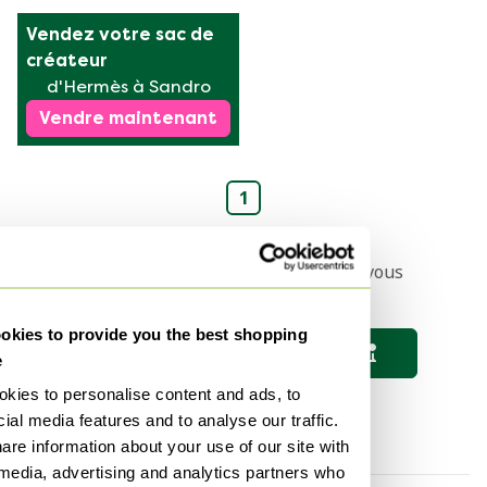
Vendez votre sac de 
créateur
d'Hermès à Sandro
Vendre maintenant
1
Configurez une recherche et nous vous
tiendrons informé 🔎
kies to provide you the best shopping
Sauvegarder la recherche
e
kies to personalise content and ads, to
ial media features and to analyse our traffic.
are information about your use of our site with
 media, advertising and analytics partners who