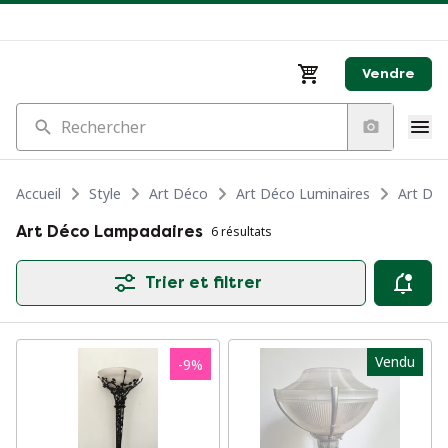
Vendre
Rechercher
Accueil
Style
Art Déco
Art Déco Luminaires
Art Dé
Art Déco Lampadaires
6 résultats
Trier et filtrer
Vendu
-
9
%