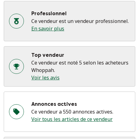
photos
Idéal pour les intérieurs modernes, rustiques ou
Professionnel
traditionnels
Ce vendeur est un vendeur professionnel.
Dimensions : L 114 cm x l 57 cm x l 57 cm : L 114 cm x L
En savoir plus
57 cm x H 38 cm
Élevez votre espace avec cette table basse vintage
exceptionnelle, où l'art et la praticité s'unissent dans un
Top vendeur
design intemporel, avec la patine de l'âge et de
Ce vendeur est noté 5 selon les acheteurs
l'utilisation.
Whoppah.
Voir les avis
Annonces actives
Ce vendeur a 550 annonces actives.
Voir tous les articles de ce vendeur