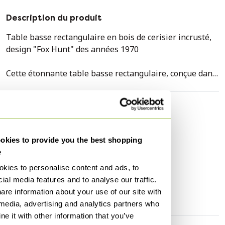
Description du produit
Table basse rectangulaire en bois de cerisier incrusté,
design "Fox Hunt" des années 1970
Cette étonnante table basse rectangulaire, conçue dans
les années 1970 avec un motif unique de marqueterie
"Fox Hunt", respire le charme vintage et l'élégance
intemporelle. Fabriquée dans un riche bois de cerisier,
Caractéristiques
l'incrustation complexe de la surface est la marque d'un
État
Bon
artisanat de qualité, ce qui en fait une pièce maîtresse
kies to provide you the best shopping
Marque / Designer
Cabaca
parfaite pour n'importe quel espace de vie. Les tons
e
chauds et le design exquis de la table s'intègrent
Hauteur
38 cm
kies to personalise content and ads, to
parfaitement à une variété de styles d'intérieur, de la
Largeur
57 cm
ial media features and to analyse our traffic.
modernité du milieu du siècle à la décoration
are information about your use of our site with
Profondeur
114 cm
traditionnelle.
 media, advertising and analytics partners who
e it with other information that you’ve
Mesurant 114 cm de long, 57 cm de large et 38 cm de