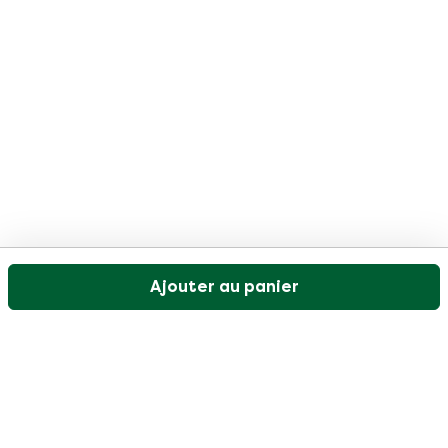
Ajouter au panier
Notre service client est ouvert les jours ouvrables de
9h30 à 17h