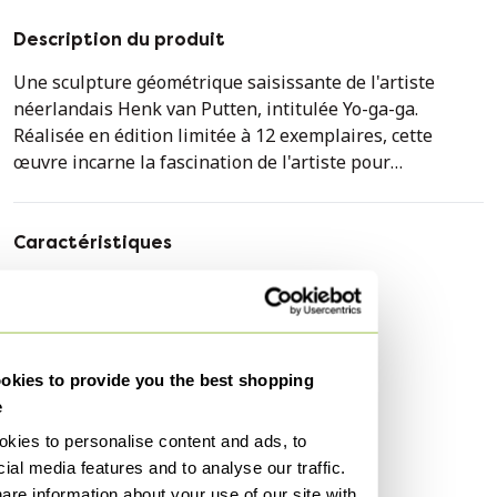
Description du produit
Une sculpture géométrique saisissante de l'artiste
néerlandais Henk van Putten, intitulée Yo-ga-ga.
Réalisée en édition limitée à 12 exemplaires, cette
œuvre incarne la fascination de l'artiste pour
l'équilibre, la tension, la couleur et la construction
spatiale.
Caractéristiques
Deux éléments bleus aux courbes élégantes s'élèvent
État
Très bon
d'une base compacte et s'entrecroisent dans un
Couleurs
Bleu
mouvement ascendant dynamique, maintenus en
équilibre par des fils d'acier tendus avec précision et de
Matériau
Bois
subtils accents géométriques turquoise contrastants. La
kies to provide you the best shopping
Quantité
1
composition, à la fois architecturale et aérienne,
e
Orientation
Portrait
transforme des matériaux simples en une structure
kies to personalise content and ads, to
visuellement complexe qui se métamorphose sans cesse
Dimensions
Moyen
ial media features and to analyse our traffic.
selon l'angle de vue.
are information about your use of our site with