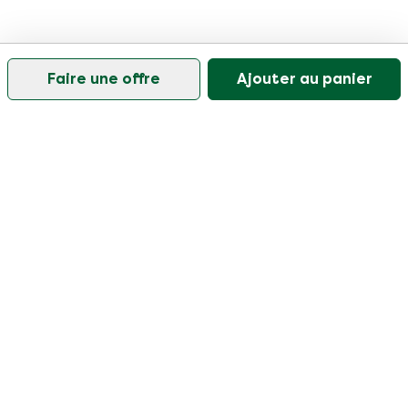
Faire une offre
Ajouter au panier
Notre service client est ouvert les jours ouvrables de
9h30 à 17h
Visitez notre centre d'aide
Client