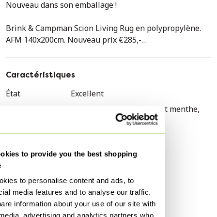
Nouveau dans son emballage !
Brink & Campman Scion Living Rug en polypropylène.
AFM 140x200cm. Nouveau prix €285,-
Maintenant en vente pour €188,-
Caractéristiques
État
Excellent
Couleurs
Turquoise, Vert, Bleu, Vert menthe,
Gris, Blanc, Noir
Quantité
1
Style
Moderne
kies to provide you the best shopping
e
Marque
Brink & Campman
kies to personalise content and ads, to
Largeur
140 cm
ial media features and to analyse our traffic.
Profondeur
200 cm
are information about your use of our site with
 media, advertising and analytics partners who