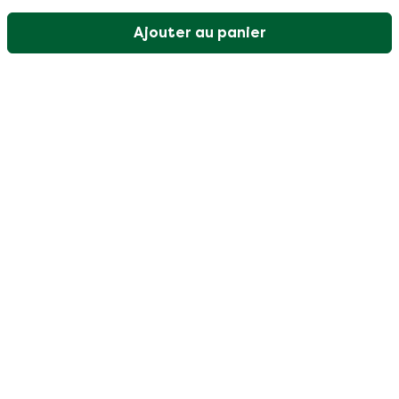
Ajouter au panier
Notre service client est ouvert les jours ouvrables de
9h30 à 17h
Visitez notre centre d'aide
Client
Catégories