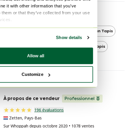
e it with other information that you’ve
o them or that they’ve collected from your use
Découvrir plus
rvices.
Brink & Campman
Brink & Campman Tapis
Show details
Moderne
Moderne Tapis
Tapis
Allow all
Customize
Informations sur le vendeur
À propos de ce vendeur
Professionnel
196 évaluations
Zetten, Pays-Bas
Sur Whoppah depuis octobre 2020 • 1078 ventes