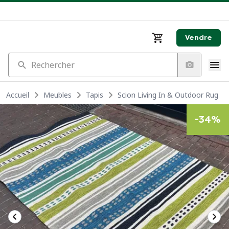
Vendre
Rechercher
Accueil
Meubles
Tapis
Scion Living In & Outdoor Rug
-
34
%