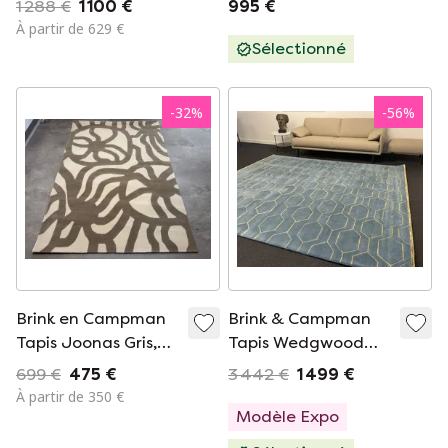
1 288 €
1 100 €
995 €
À partir de 629 €
Sélectionné
-
32
%
-
56
%
Brink en Campman
Brink & Campman
Tapis Joonas Gris,
Tapis Wedgwood
170 x 240 cm
Arris Teal
699 €
475 €
3 442 €
1 499 €
À partir de 350 €
Modèle Expo