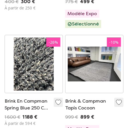
400 €
300 €
775 €
499 €
À partir de 250 €
Modèle Expo
Sélectionné
-
26
%
-
10
%
Brink En Campman
Brink & Campman
Spring Blue 250 Cm
Tapis Cocoon
Round High Pile
1 600 €
1 188 €
999 €
899 €
À partir de 594 €