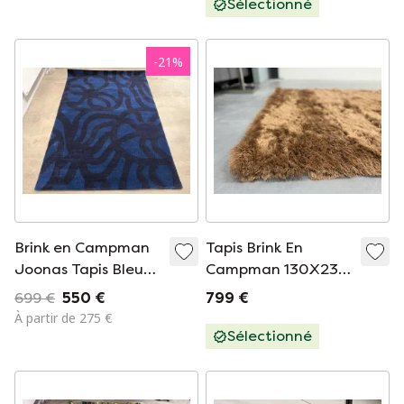
Sélectionné
-
21
%
Brink en Campman
Tapis Brink En
Joonas Tapis Bleu
Campman 130X230
Foncé, 170 x 240 cm
Marron
699 €
550 €
799 €
À partir de 275 €
Sélectionné