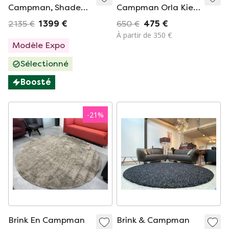
Campman, Shade
Campman Orla Kiely
High Electric Blue
Geo Flower Graphite
2 135 €
1 399 €
650 €
475 €
Aubergine 11918
160 x 230 cm
À partir de 350 €
Modèle Expo
Sélectionné
Boosté
-
21
%
Brink En Campman
Brink & Campman