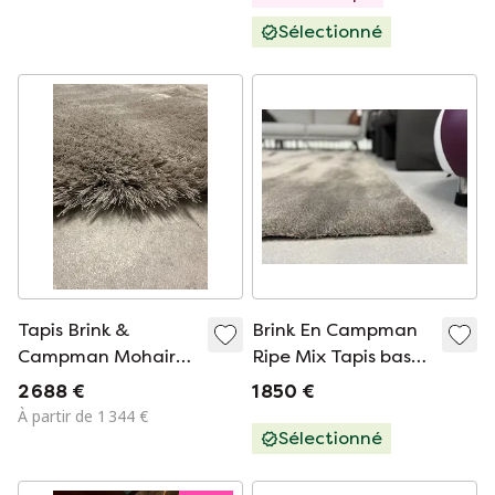
Sélectionné
Tapis Brink &
Brink En Campman
Campman Mohair
Ripe Mix Tapis bas
Ripe High 14 Oval
220X250
2 688 €
1 850 €
200x345
À partir de 1 344 €
Sélectionné