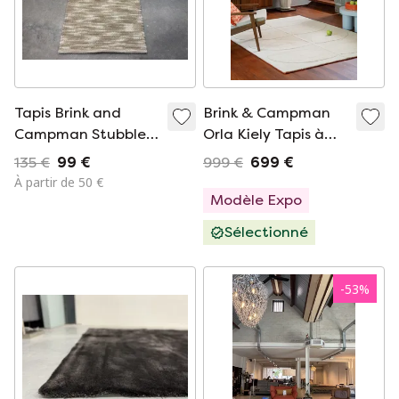
Tapis Brink and
Brink & Campman
Campman Stubble
Orla Kiely Tapis à
29701, 60 x 110 cm
tiges solides
135 €
99 €
999 €
699 €
À partir de 50 €
Modèle Expo
Sélectionné
-
53
%