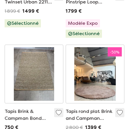
Twinset Urban 22114
Pinstripe Loop
Round Rug D250
carpet round
1 899 €
1 499 €
1 799 €
Sélectionné
Modèle Expo
Sélectionné
-
50
%
Tapis Brink &
Tapis rond plat Brink
Campman Bond
and Campman
170x240 cm Laine
Longbarn NEUF
750 €
2 800 €
1 399 €