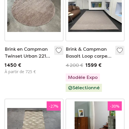
Brink en Campman
Brink & Campman
Twinset Urban 22101
Basalt Loop carpet
tapis rond, 220 cm
2 x 3
1 450 €
4 200 €
1 599 €
À partir de 725 €
Modèle Expo
Sélectionné
-
27
%
-
30
%