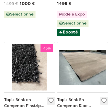
220X330
1 499 €
1 000 €
1 499 €
Sélectionné
Modèle Expo
Sélectionné
Boosté
-
15
%
Tapis Brink en
Tapis Brink En
Campman Pinstripe
Campman Ripe
Dots noir 200x300
200X245