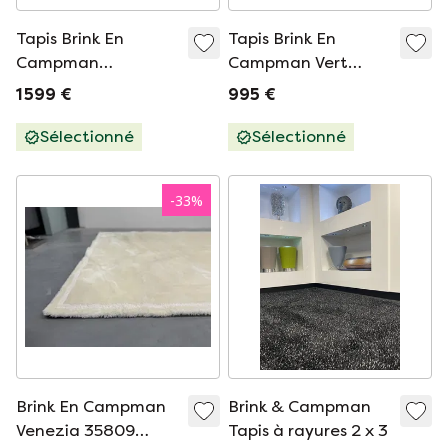
Tapis Brink En
Tapis Brink En
Campman
Campman Vert
Buckwheat Mullet
200X290
1 599 €
995 €
180X500
Sélectionné
Sélectionné
-
33
%
Brink En Campman
Brink & Campman
Venezia 35809
Tapis à rayures 2 x 3