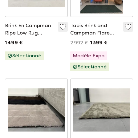
Brink En Campman
Tapis Brink and
Ripe Low Rug
Campman Flare
200X300
Moss boucles
1 499 €
2 992 €
1 399 €
Sélectionné
Modèle Expo
Sélectionné