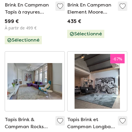
Brink En Campman
Brink En Campman
Tapis à rayures
Element Moore
170X240
Tapis vert poussière
599 €
435 €
160X210
À partir de 499 €
Sélectionné
Sélectionné
-
67
%
Tapis Brink &
Tapis Brink et
Campman Rocks
Campman Longbarn