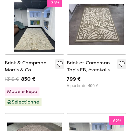
-
35
%
Brink & Campman
Brink et Campman
Morris & Co
Tapis FB, éventails
Pimpernel Tapis en
japonais Ivoire
1 315 €
850 €
799 €
lin
200x280
À partir de 400 €
Modèle Expo
Sélectionné
-
62
%