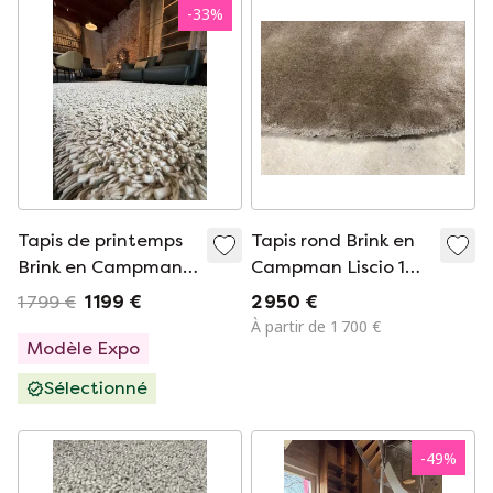
-
33
%
Tapis de printemps
Tapis rond Brink en
Brink en Campman
Campman Liscio 14
NEUF
Custom 300 cm
1 799 €
1 199 €
2 950 €
À partir de 1 700 €
Modèle Expo
Sélectionné
-
49
%