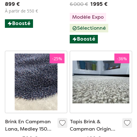
70411 200 x 300
Liscio
899 €
6 000 €
1 995 €
À partir de 550 €
Modèle Expo
Boosté
Sélectionné
Boosté
-
25
%
-
36
%
Brink En Campman
Tapis Brink &
Lana, Medley 150
Campman Origin
Cm Purple Round
Montagne Brun