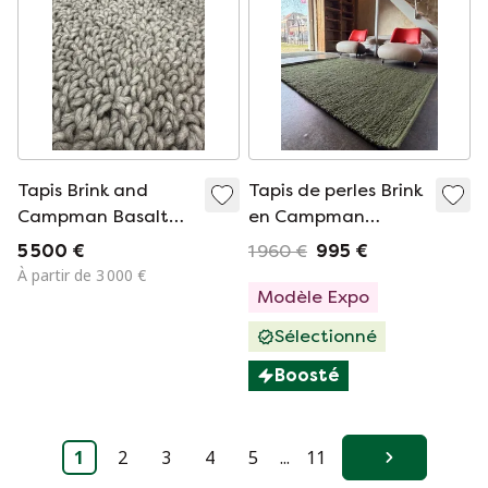
Tapis Brink and
Tapis de perles Brink
Campman Basalt
en Campman
Loop 400 x 675cm
NOUVEAU
5 500 €
1 960 €
995 €
À partir de 3 000 €
Modèle Expo
Sélectionné
Boosté
1
2
3
4
5
...
11
Suivant