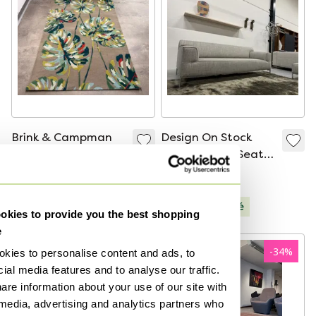
Brink & Campman
Design On Stock
Harlequin Zelapa
Bloq Bench 3 Seater
Tapis, 170 x 240 cm
Milton Grey
650 €
1 850 €
À partir de 350 €
Sélectionné
kies to provide you the best shopping
e
-
34
%
kies to personalise content and ads, to
ial media features and to analyse our traffic.
are information about your use of our site with
 media, advertising and analytics partners who