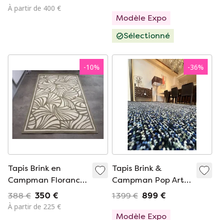
rouille/gris
À partir de 400 €
Modèle Expo
Sélectionné
-
10
%
-
36
%
Tapis Brink en
Tapis Brink &
Campman Florance
Campman Pop Art
Broadhurst, motif
066908
388 €
350 €
1 399 €
899 €
éventails japonais
À partir de 225 €
ivoire 170x240
Modèle Expo