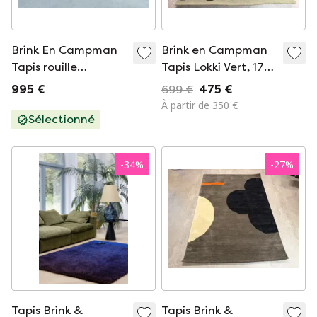
Brink En Campman
Brink en Campman
Tapis rouille
Tapis Lokki Vert, 170
200X300
x 240 cm
995 €
699 €
475 €
À partir de 350 €
Sélectionné
-
34
%
-
27
%
Tapis Brink &
Tapis Brink &