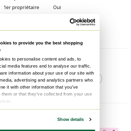
1er propriétaire
Oui
Hauteur
60 cm
Largeur
100 cm
Profondeur
1 cm
kies to provide you the best shopping
e
kies to personalise content and ads, to
Découvrir plus
ial media features and to analyse our traffic.
are information about your use of our site with
HAY
HAY Miroirs
Miroirs
 media, advertising and analytics partners who
e it with other information that you’ve
o them or that they’ve collected from your use
rvices.
Informations sur le vendeur
Show details