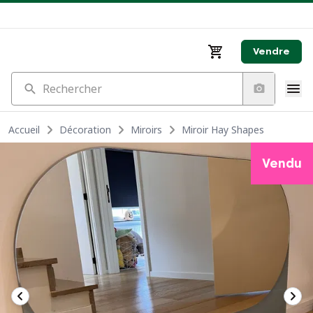
Vendre
Rechercher
Accueil
Décoration
Miroirs
Miroir Hay Shapes
Vendu