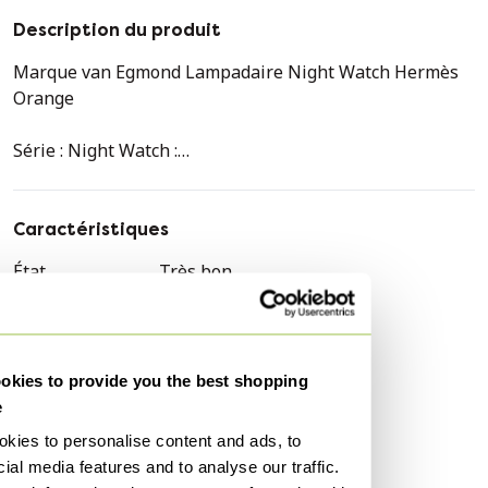
Description du produit
Marque van Egmond Lampadaire Night Watch Hermès
Orange
Série : Night Watch :
La collection Night Watch a été conçue en hommage au
peintre Rembrandt van Rijn du XVIIe siècle. Simple et
Caractéristiques
discrète, mais rayonnante et chaleureuse, elle rappelle
État
Très bon
les premiers lustres en cuivre des tableaux de
Couleurs
Orange, Transparent
Rembrandt et introduit la tradition dans les espaces
contemporains.
Matériau
Autre
Quantité
1
kies to provide you the best shopping
Couleur Hermès Orange :
e
Marque
Brand van Egmond
Orange saumon,
RAL : 2012.
kies to personalise content and ads, to
Hauteur
146 cm
ial media features and to analyse our traffic.
Largeur
76 cm