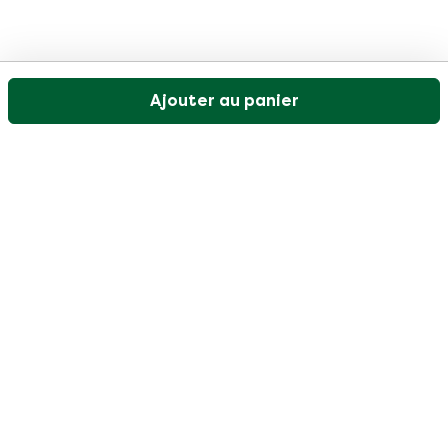
Ajouter au panier
Notre service client est ouvert les jours ouvrables de
9h30 à 17h
Visitez notre centre d'aide
Client