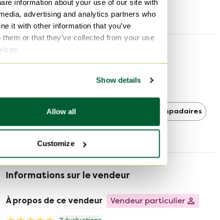
Avec de nouveaux LED:Dimmers et de nouvelles lampes.
are information about your use of our site with
Profondeur
76 cm
 media, advertising and analytics partners who
Ø 76,5 cm, hauteur 146 cm, 12x E14, 21 kg, acier peint
e it with other information that you’ve
par poudrage.
o them or that they’ve collected from your use
rvices.
Découvrir plus
Hauteur : 146 cm,
Dimensions du lustre : M diamètre : 76,5 cm,
Show details
Diamètre de la base : 30 cm.
Brand van Egmond
Type de lustre :
Brand van Egmond Lampadaires
Allow all
Lampadaires
Lustre sur pied.
Éditions spéciales !
Customize
4 pièces en stock !
Informations sur le vendeur
Le prix demandé est par pièce.
À propos de ce vendeur
Vendeur particulier