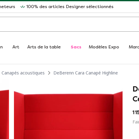
heteurs
100% des articles Designer sélectionnés
on
Art
Arts de la table
Sacs
Modèles Expo
Mar
Canapés acoustiques
DeBerenn Cara Canapé Highline
D
C
1 
Fai