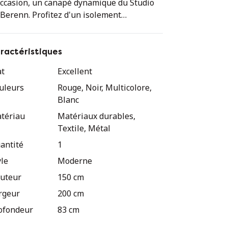
occasion, un canapé dynamique du Studio
Berenn. Profitez d'un isolement
nfortable ou créez un coin salon
cueillant grâce à son dossier haut. Avec la
mbinaison excentrique des revêtements
ractéristiques
uge et noir, créez un environnement de
at
Excellent
reau contemporain où le style, le confort
uleurs
Rouge, Noir, Multicolore,
l'intimité sont réunis.
Blanc
tériau
Matériaux durables,
Textile, Métal
antité
1
yle
Moderne
uteur
150 cm
rgeur
200 cm
ofondeur
83 cm