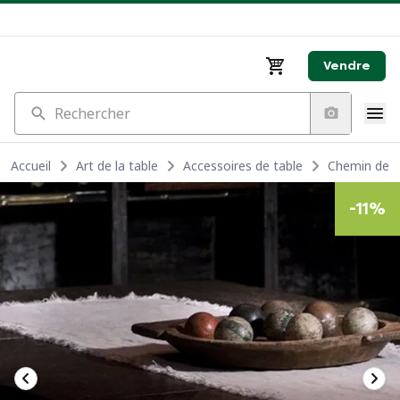
Vendre
Rechercher
Accueil
Art de la table
Accessoires de table
Chemin de t
-
11
%