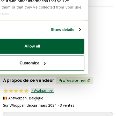
e it with other information that you’ve
o them or that they’ve collected from your use
rvices.
Découvrir plus
Show details
Accessoires de table
Allow all
Customize
Informations sur le vendeur
À propos de ce vendeur
Professionnel
2 évaluations
Antwerpen, Belgique
Sur Whoppah depuis mars 2024 • 3 ventes