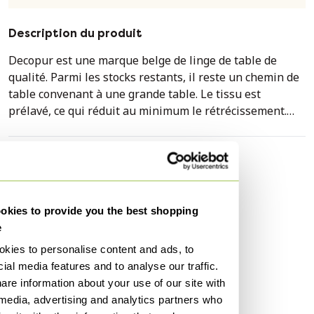
Description du produit
Decopur est une marque belge de linge de table de
qualité. Parmi les stocks restants, il reste un chemin de
table convenant à une grande table. Le tissu est
prélavé, ce qui réduit au minimum le rétrécissement.
Les franges sont posées à la main.
Caractéristiques
État
Excellent
Couleurs
Vert
kies to provide you the best shopping
e
Matériau
Matériaux durables, Textile
kies to personalise content and ads, to
Quantité
1
ial media features and to analyse our traffic.
Hauteur
260 cm
are information about your use of our site with
Largeur
50 cm
 media, advertising and analytics partners who