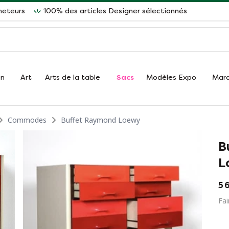
heteurs
100% des articles Designer sélectionnés
on
Art
Arts de la table
Sacs
Modèles Expo
Mar
Commodes
Buffet Raymond Loewy
B
L
5 
Fai