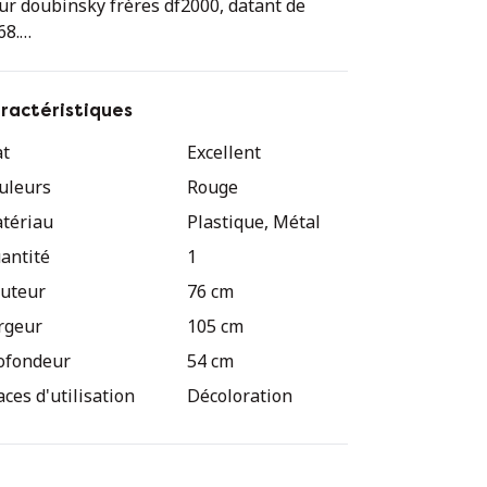
ur doubinsky frères df2000, datant de
68.
 parfait état. Voir les photos
ractéristiques
e véritable pièce d'apparat qui est
at
Excellent
jourd'hui devenue un véritable culte dans
uleurs
Rouge
culture de l'âge de l'espace.
tériau
Plastique, Métal
antité
1
uteur
76 cm
rgeur
105 cm
ofondeur
54 cm
aces d'utilisation
Décoloration