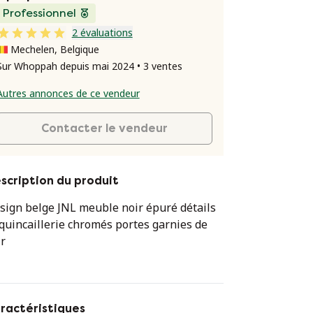
Professionnel
2 évaluations
Mechelen, Belgique
Sur Whoppah depuis mai 2024 • 3 ventes
Autres annonces de ce vendeur
Contacter le vendeur
scription du produit
sign belge JNL meuble noir épuré détails
 quincaillerie chromés portes garnies de
ir
yures sur le dessus dues à l'utilisation de
 surface noire et du cadre chromé à l'avant
yures à l'intérieur du corpus
ractéristiques