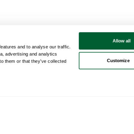
Allow all
atures and to analyse our traffic.
a, advertising and analytics
Customize
o them or that they’ve collected
Client
Catégories
Ach
Votre compte
Mobilier
Com
Ventes
Luminaires
Comm