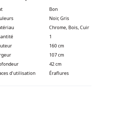
ande éraflure sur le dessous d'une tablette
at
Bon
tit dommage sur la jambe avant droite
uleurs
Noir, Gris
tériau
Chrome, Bois, Cuir
antité
1
uteur
160 cm
rgeur
107 cm
ofondeur
42 cm
aces d'utilisation
Éraflures