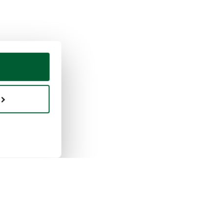
eter & vendre
Whoppah
ment vendre
À propos de nous
ent acheter
Avis