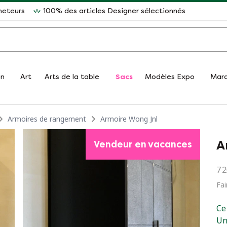
heteurs
100% des articles Designer sélectionnés
on
Art
Arts de la table
Sacs
Modèles Expo
Mar
Armoires de rangement
Armoire Wong Jnl
A
Vendeur en vacances
7 
Fai
Ce
Un