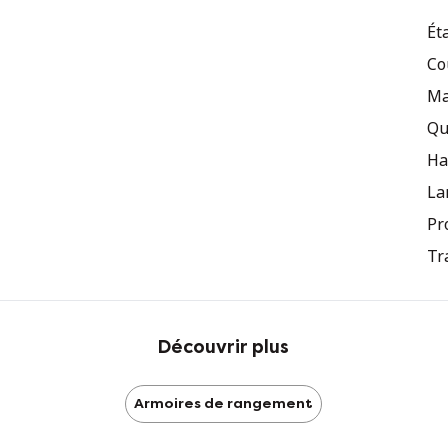
gr
Ét
pe
Co
Ma
Qu
Ha
La
Pr
Tr
Découvrir plus
Armoires de rangement