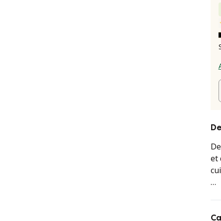
De
De
et
cu
ra
la
ra
Ca