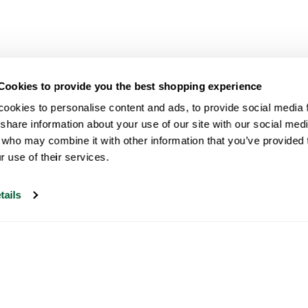
Cookies to provide you the best shopping experience
ookies to personalise content and ads, to provide social media fe
share information about your use of our site with our social medi
 who may combine it with other information that you’ve provided t
r use of their services.
tails
Notre service client est ouvert les jours
ouvrables de 9h30 à 17h