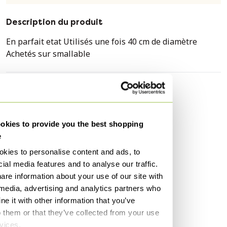
Description du produit
En parfait etat Utilisés une fois 40 cm de diamètre
Achetés sur smallable
Caractéristiques
État
Excellent
kies to provide you the best shopping
Couleurs
Beige, Noir
e
Matériau
Rotin, Osier
kies to personalise content and ads, to
Quantité
8
ial media features and to analyse our traffic.
1er propriétaire
Oui
are information about your use of our site with
 media, advertising and analytics partners who
Hauteur
2 cm
e it with other information that you’ve
Largeur
40 cm
o them or that they’ve collected from your use
Profondeur
40 cm
rvices.