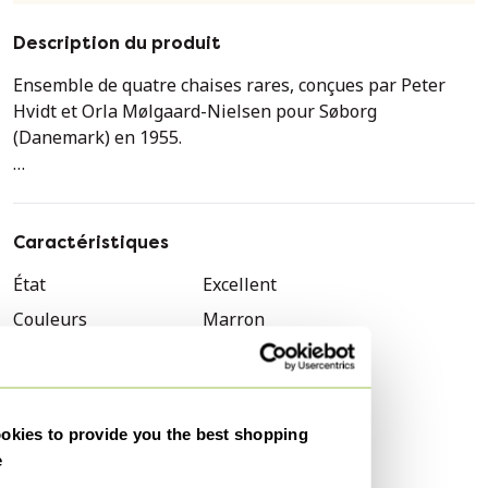
Description du produit
Ensemble de quatre chaises rares, conçues par Peter
Hvidt et Orla Mølgaard-Nielsen pour Søborg
(Danemark) en 1955.
Ces chaises illustrent l'élégance du design scandinave.
Elles sont réalisées en teck, avec des assises en jonc de
mer tressé à la main, récemment rénové.
Caractéristiques
État
Excellent
Design : Peter Hvidt et Orla Mølgaard-Nielsen
Couleurs
Marron
Fabricant : Søborg (Danemark)
Matériau
Bois
Quantité
4
Hauteur : 77 cm
Marque
Soborg Mobelfabrik
Largeur : 47 cm
kies to provide you the best shopping
Profondeur : 47 cm
Hauteur
77 cm
e
Hauteur d'assise : 44 cm