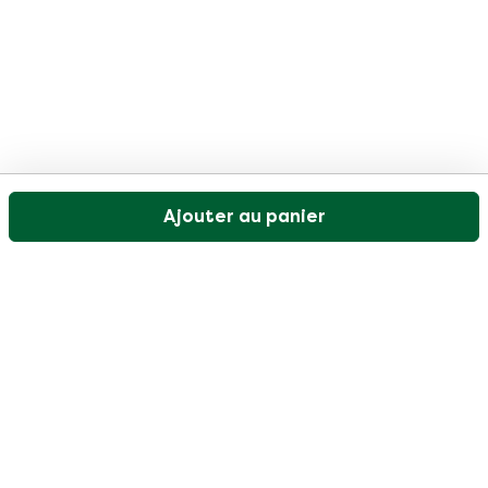
Ajouter au panier
Notre service client est ouvert les jours ouvrables de
9h30 à 17h
Visitez notre centre d'aide