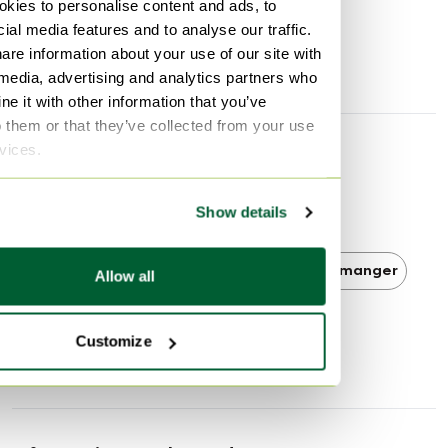
Largeur
47 cm
kies to personalise content and ads, to
ial media features and to analyse our traffic.
Profondeur
47 cm
Très bon état
are information about your use of our site with
Hauteur d'assise
44 cm
 media, advertising and analytics partners who
Les assises ont été tressées à la main avec une corde de
e it with other information that you’ve
jonc de mer neuve. Une assise en corde de jonc de mer
o them or that they’ve collected from your use
neuve a généralement une durée de vie d'environ
rvices.
30 ans.
Découvrir plus
Show details
Soborg Mobelfabrik
Soborg Mobelfabrik Chaises de salle à manger
Allow all
Chaises de salle à manger
Customize