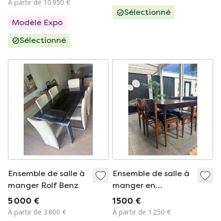
À partir de 10 950 €
pivotantes Vitra
Sélectionné
Modèle Expo
EA108 Netweave
Sélectionné
Ensemble de salle à
Ensemble de salle à
manger Rolf Benz
manger en
palissandre Erik
5 000 €
1 500 €
Buch
À partir de 3 800 €
À partir de 1 250 €