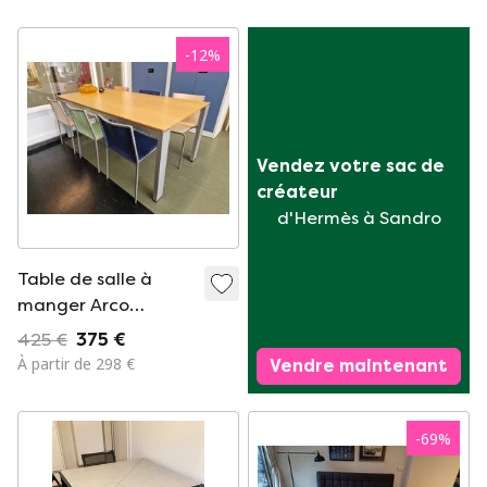
-
12
%
Vendez votre sac de 
créateur
d'Hermès à Sandro
Table de salle à
manger Arco
Graphic avec six
425 €
375 €
chaises Zip Desalto
À partir de 298 €
Vendre maintenant
-
69
%