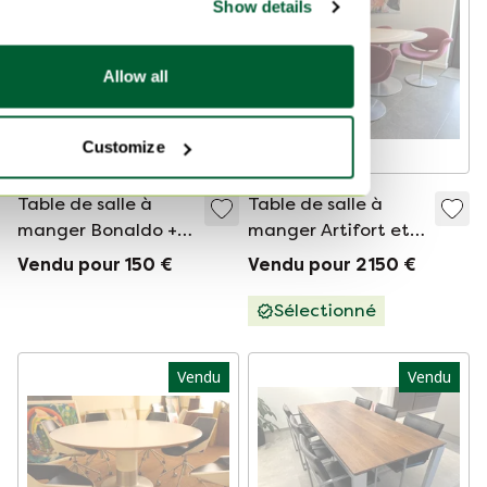
Show details
Allow all
Customize
Table de salle à
Table de salle à
manger Bonaldo +
manger Artifort et
4x chaises de salle à
six chaises Little
Vendu pour 150 €
Vendu pour 2 150 €
manger Harvink
Tulip - 2005
Sélectionné
Vendu
Vendu