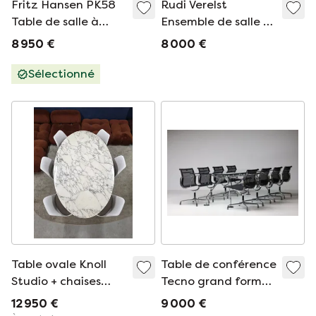
Fritz Hansen PK58
Rudi Verelst
Table de salle à
Ensemble de salle à
manger Ø130 + 4
manger
8 950 €
8 000 €
chaises PK8 | Poul
Kjærholm
Sélectionné
Table ovale Knoll
Table de conférence
Studio + chaises
Tecno grand format
tulipe Knoll (neuves)
avec 8 chaises de
12 950 €
9 000 €
conférence