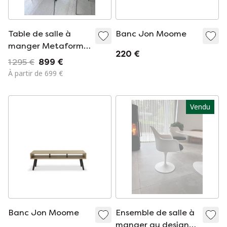
Table de salle à
Banc Jon Moome
manger Metaform
220 €
ORFIS avec 5x
1 295 €
899 €
chaises de salle à
À partir de 699 €
manger Desalto
Vendu
Banc Jon Moome
Ensemble de salle à
manger au design