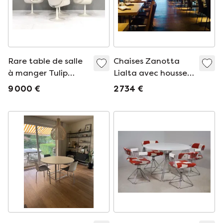
Rare table de salle
Chaises Zanotta
à manger Tulip
Lialta avec housses
complète par Pierre
amovibles en
9 000 €
2 734 €
Paulin pour Artifort
graphite, lot de 8
- Pays-Bas, 1965