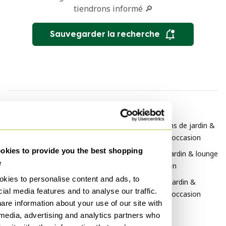
tiendrons informé 🔎
Sauvegarder la recherche
Catégorie
Marque
Autre Meubles
B&B Italia Salons de jardin &
lounge design d'occasion
Autre Mobilier de jardin
kies to provide you the best shopping
HAY Salons de jardin & lounge
Autre Décoration extérieure
e
design d'occasion
Autre Bancs de jardin
kies to personalise content and ads, to
EMU Salons de jardin &
Autre Tables de jardin
ial media features and to analyse our traffic.
lounge design d'occasion
are information about your use of our site with
Autre Ensembles de jardin
 media, advertising and analytics partners who
Style
Autre Chaises de jardin