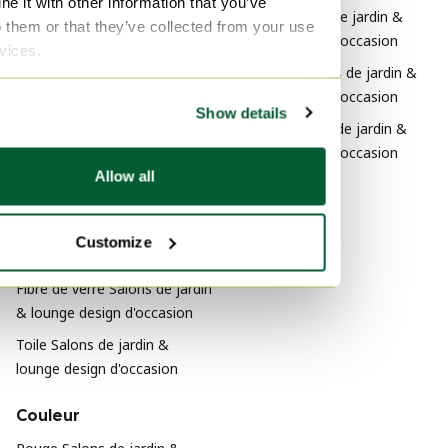
e it with other information that you’ve
Design Salons de jardin &
Autre Transat
o them or that they’ve collected from your use
lounge design d'occasion
rvices.
Moderne Salons de jardin &
lounge design d'occasion
Show details
Vintage Salons de jardin &
lounge design d'occasion
Allow all
Matériau
Fer Salons de jardin & lounge
Customize
design d'occasion
Fibre de verre Salons de jardin
& lounge design d'occasion
Toile Salons de jardin &
lounge design d'occasion
Couleur