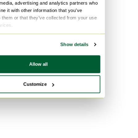
 media, advertising and analytics partners who
Autre Bancs de jardin
e it with other information that you’ve
polished steel Bancs de jardin
o them or that they’ve collected from your use
rvices.
Couleur
Rouge Bancs de jardin
Show details
Argenté Bancs de jardin
Beige Bancs de jardin
Allow all
Customize