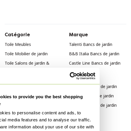
Catégorie
Marque
Toile Meubles
Talenti Bancs de jardin
Toile Mobilier de jardin
B&B Italia Bancs de jardin
Toile Salons de jardin &
Castle Line Bancs de jardin
lounge design d'occasion
Style
Toile Transat
Asiatique Bancs de jardin
Toile Décoration extérieure
Vintage Bancs de jardin
kies to provide you the best shopping
Toile Chaises de jardin
e
Moderne Bancs de jardin
kies to personalise content and ads, to
Matériau
ial media features and to analyse our traffic.
are information about your use of our site with
Fibre de verre Bancs de jardin