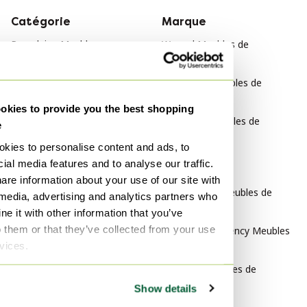
Catégorie
Marque
Porcelaine Meubles
Woood Meubles de
rangement
Porcelaine Tables
Metaform Meubles de
Porcelaine Canapés
rangement
kies to provide you the best shopping
Porcelaine Mobilier de
interlübke Meubles de
e
télétravail
rangement
kies to personalise content and ads, to
Porcelaine Chaises &
ial media features and to analyse our traffic.
fauteuils
Style
are information about your use of our site with
Minimalisme Meubles de
 media, advertising and analytics partners who
rangement
e it with other information that you’ve
o them or that they’ve collected from your use
Hollywood Regency Meubles
rvices.
de rangement
Moderne Meubles de
rangement
Show details