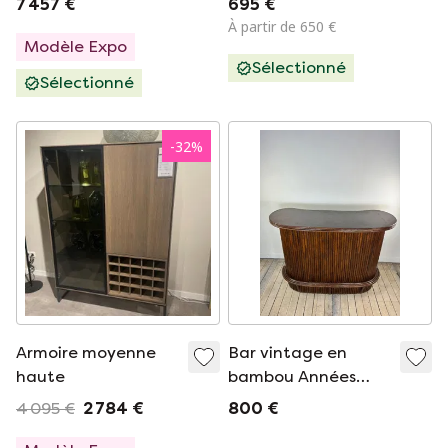
7 457 €
695 €
À partir de 650 €
Modèle Expo
Sélectionné
Sélectionné
-
32
%
Armoire moyenne
Bar vintage en
haute
bambou Années
1970
4 095 €
2 784 €
800 €