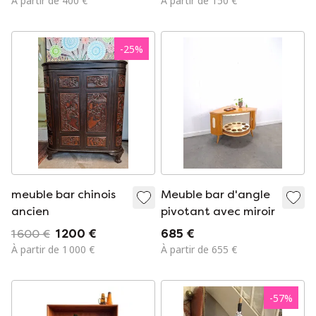
À partir de 400 €
À partir de 150 €
années 1960.
-
25
%
meuble bar chinois
Meuble bar d'angle
ancien
pivotant avec miroir
1 600 €
1 200 €
685 €
À partir de 1 000 €
À partir de 655 €
-
57
%