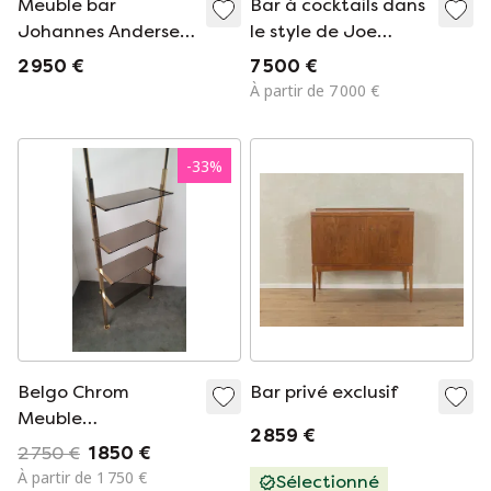
Meuble bar
Bar à cocktails dans
Johannes Andersen
le style de Joe
en palissandre, style
Colombo - Italie,
2 950 €
7 500 €
danois des années
années 1970
À partir de 7 000 €
1950
-
33
%
Belgo Chrom
Bar privé exclusif
Meuble
2 859 €
autoportant avec
2 750 €
1 850 €
étagères en verre
À partir de 1 750 €
Sélectionné