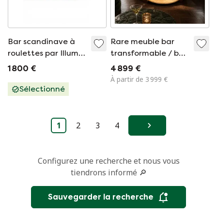
Bar scandinave à
Rare meuble bar
roulettes par Illum
transformable / bar
Wikkelsø pour CFC
à cocktails,
1 800 €
4 899 €
Silkeborg
Allemagne vers
À partir de 3 999 €
1950, en érable
Sélectionné
moucheté et
ferrures d'origine.
1
2
3
4
Suivant
Configurez une recherche et nous vous
tiendrons informé 🔎
Sauvegarder la recherche