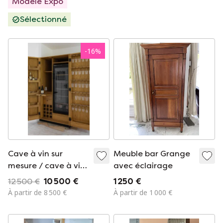
Modèle Expo
Sélectionné
-
16
%
Cave à vin sur
Meuble bar Grange
mesure / cave à vin
avec éclairage
personnalisée
12 500 €
10 500 €
1 250 €
À partir de 8 500 €
À partir de 1 000 €