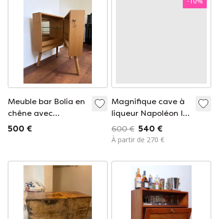
-
10
%
Meuble bar Bolia en
Magnifique cave à
chêne avec
liqueur Napoléon III
étagères en verre et
ornée de nacre et
500 €
600 €
540 €
intérieur miroir
de laiton
À partir de 270 €