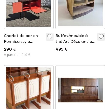
Chariot de bar en
Buffet/meuble à
Formica style
thé Art Déco ancien,
années 60 - Meuble
style École
290 €
495 €
bar style acajou
d'Amsterdam
À partir de 240 €