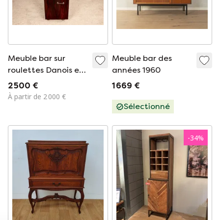
Meuble bar sur
Meuble bar des
roulettes Danois en
années 1960
Palissandre et
2 500 €
1 669 €
Laiton par Jorgen
À partir de 2 000 €
Clausen pour
Sélectionné
Brande Mobelfabrik
1960.
-
34
%