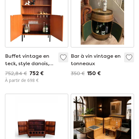
Buffet vintage en
Bar à vin vintage en
teck, style danois,
tonneaux
années 1960
752,84 €
752 €
350 €
150 €
À partir de 698 €