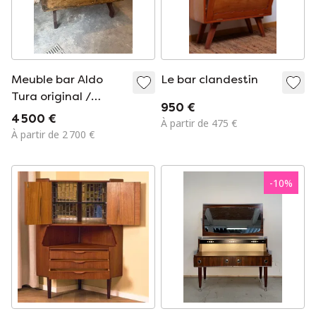
Meuble bar Aldo
Le bar clandestin
Tura original /
950 €
Classique du design
4 500 €
À partir de 475 €
du milieu du siècle
À partir de 2 700 €
-
10
%