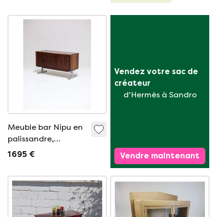
Vendez votre sac de 
créateur
d'Hermès à Sandro
Meuble bar Nipu en
palissandre,
tambour en métal,
1 695 €
Vendre maintenant
style danois vintage
années 1960