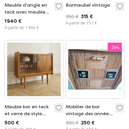
Meuble d'angle en
Barmeubel vintage
teck avec meuble
350 €
315 €
bar Gunni Omann
1 940 €
À partir de 157 €
Jun, Danemark,
À partir de 1 900 €
1960
-
29
%
Meuble bar en teck
Mobilier de bar
et verre de style
vintage des années
moderne du milieu
1960
500 €
350 €
250 €
du XXe siècle,