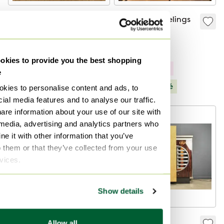
Meuble bar ancien,
Cave à vin Feelings
meuble à boissons,
Gizeh
petit meuble bar
255 €
649 €
429 €
À partir de 128 €
kies to provide you the best shopping
Modèle Expo
e
Sélectionné
kies to personalise content and ads, to
ial media features and to analyse our traffic.
are information about your use of our site with
 media, advertising and analytics partners who
e it with other information that you’ve
o them or that they’ve collected from your use
rvices.
Show details
cave à vin
Cigare de bar
Allow all