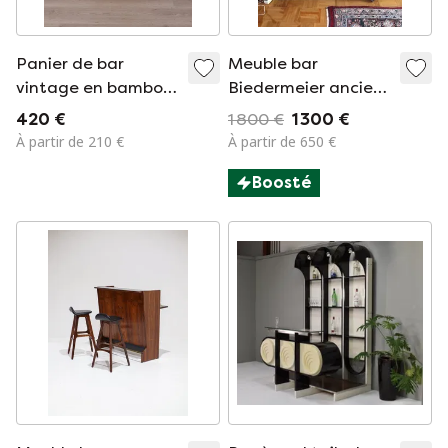
Panier de bar
Meuble bar
vintage en bambou,
Biedermeier ancien
design italien,
avec incrustations –
420 €
1 800 €
1 300 €
années 1960
pièce unique !
À partir de 210 €
À partir de 650 €
Boosté