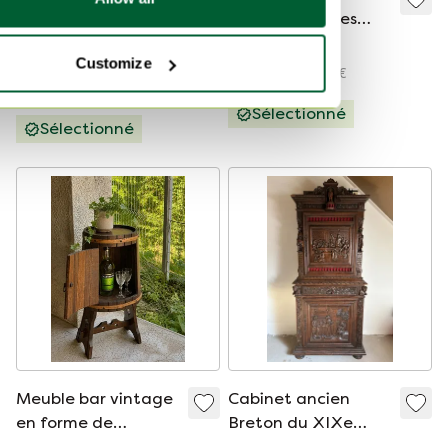
Vinomango
vintage, années
1970
499 €
10 000 €
Customize
À partir de 7 500 €
Modèle Expo
Sélectionné
Sélectionné
Meuble bar vintage
Cabinet ancien
en forme de
Breton du XIXe
tonneau
siècle