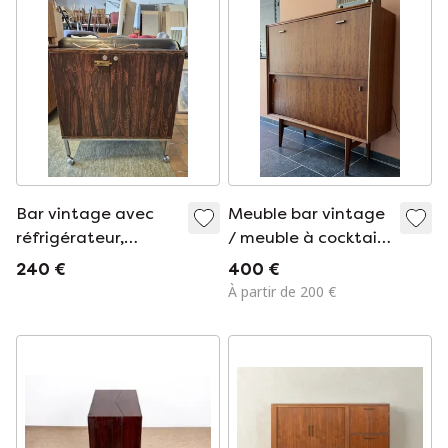
Bar vintage avec
Meuble bar vintage
réfrigérateur,
/ meuble à cocktails
années 1960/70
– Design milieu du
240 €
400 €
siècle
À partir de 200 €