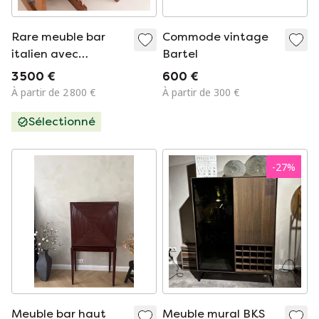
Rare meuble bar
Commode vintage
italien avec
Bartel
tabourets
3 500 €
600 €
À partir de 2 800 €
À partir de 300 €
Sélectionné
-
27
%
Meuble bar haut
Meuble mural BKS