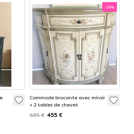
-
34
%
e
Commode brocante avec miroir
+ 2 tables de chevet
685 €
455 €