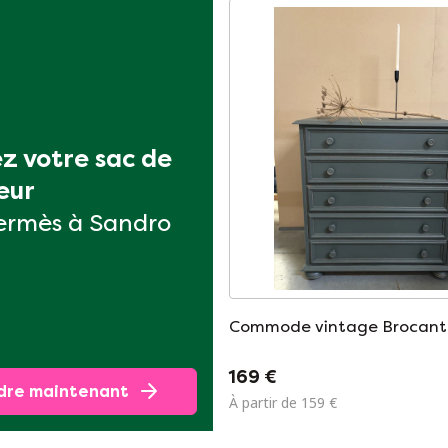
z votre sac de 
eur
ermès à Sandro
Commode vintage Brocant
169 €
dre maintenant
À partir de 159 €