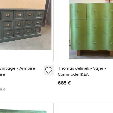
intage / Armoire
Thomas Jelinek - Vajer -
ire
Commode IKEA
685 €
99 €