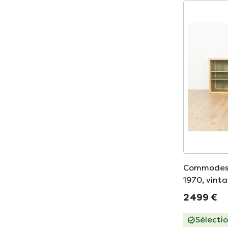
Commodes 
1970, vint
2 499 €
Sélecti