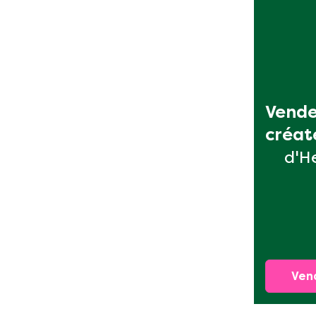
Vende
créat
d'H
Ven