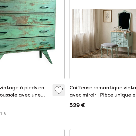
intage à pieds en
Coiffeuse romantique vint
oussole avec une
avec miroir | Pièce unique 
chêne massif recyclé, style
529 €
Louis XV
51 €