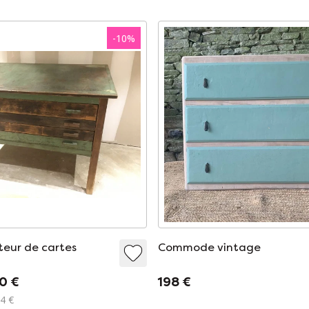
-
10
%
teur de cartes
Commode vintage
0 €
198 €
14 €