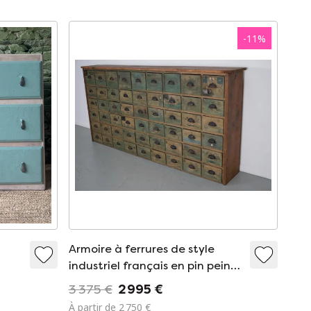
-
11
%
Armoire à ferrures de style
industriel français en pin peint,
années 1950
3 375 €
2 995 €
À partir de 2 750 €