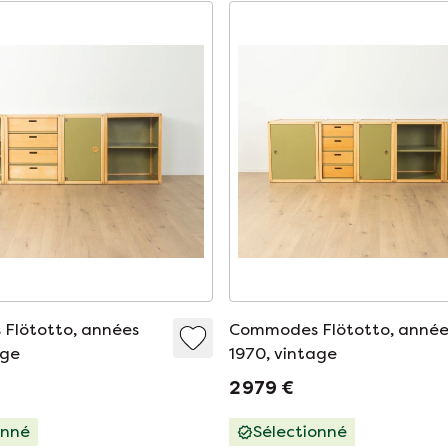
Flötotto, années
Commodes Flötotto, année
age
1970, vintage
2 979 €
onné
Sélectionné