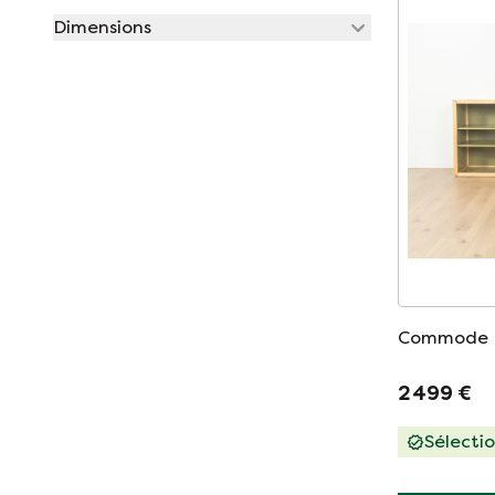
Dimensions
Commode F
2 499 €
Sélecti