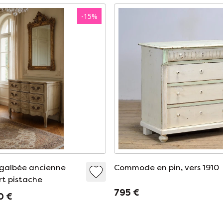
-
15
%
albée ancienne
Commode en pin, vers 1910
rt pistache
795 €
0 €