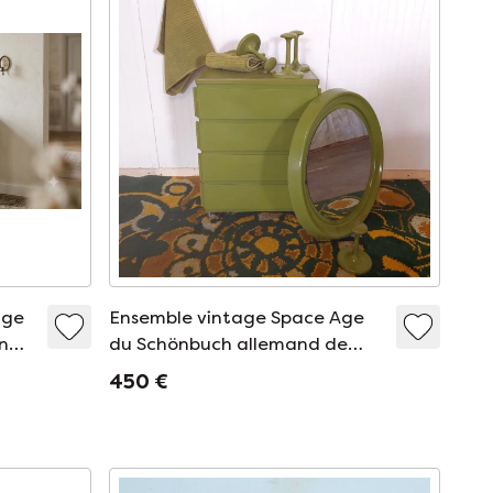
age
Ensemble vintage Space Age
en
du Schönbuch allemand de
Jurgen Lange '70
450 €