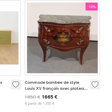
-
10
%
s
Commode bombée de style
Louis XV français avec plateau
en marbre
1 850 €
1 665 €
À partir de 1 350 €