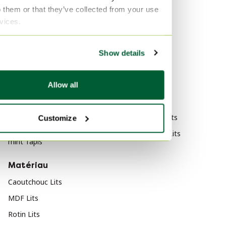
o them or that they’ve collected from your use
Catégorie
Marque
rvices.
mint Meubles
A-Sleep Lits
mint Chaises & fauteuils
Auping Lits
Show details
mint Canapés
Pullman Lits
mint Meubles de rangement
Style
Allow all
mint Tables
Rustique Lits
mint Mobilier de jardin
Design italien Lits
Customize
mint Mobilier de télétravail
Contemporain Lits
mint Tapis
Matériau
Caoutchouc Lits
MDF Lits
Rotin Lits