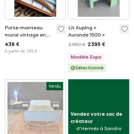
Porte-manteau
Lit Auping «
mural vintage en
Auronde 1500 »
teck au design
439 €
2 950 €
2 395 €
danois conçu par
À partir de 299 €
Adam Hoff & Poul
Modèle Expo
Østergaard
Sélectionné
Vendu
Vendez votre sac de 
créateur
d'Hermès à Sandro