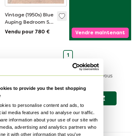
Vintage (1950s) Blue
Auping Bedroom Set
(Wim Rietveld) Mid
Vendu pour 780 €
Vendre maintenant
Century Bedroom
Set
1
Configurez une recherche et nous vous
tiendrons informé 🔎
kies to provide you the best shopping
e
Sauvegarder la recherche
kies to personalise content and ads, to
ial media features and to analyse our traffic.
are information about your use of our site with
 media, advertising and analytics partners who
e it with other information that you’ve