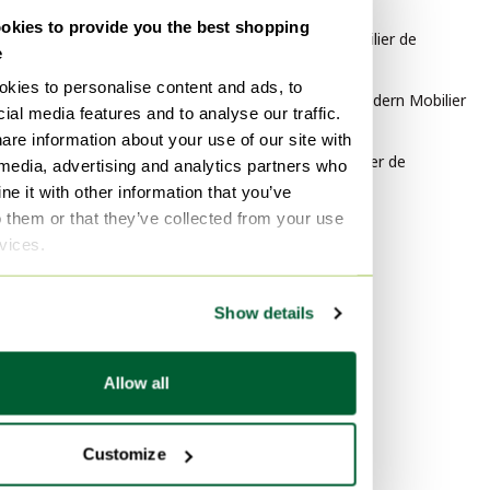
Style
kies to provide you the best shopping
Spage Age Mobilier de
e
télétravail
kies to personalise content and ads, to
Mid Century Modern Mobilier
ial media features and to analyse our traffic.
de télétravail
are information about your use of our site with
Moderne Mobilier de
 media, advertising and analytics partners who
télétravail
e it with other information that you’ve
o them or that they’ve collected from your use
Matériau
rvices.
Fonte Mobilier de télétravail
Métal Mobilier de télétravail
Show details
Velours Mobilier de télétravail
Allow all
Couleur
Transparent Mobilier de
Customize
télétravail