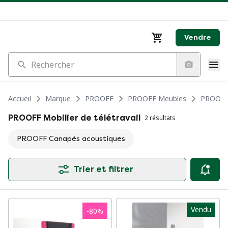
Vendre
Rechercher
Accueil
Marque
PROOFF
PROOFF Meubles
PROOFF M
PROOFF Mobilier de télétravail
2 résultats
PROOFF Canapés acoustiques
Trier et filtrer
Vendu
-
80
%