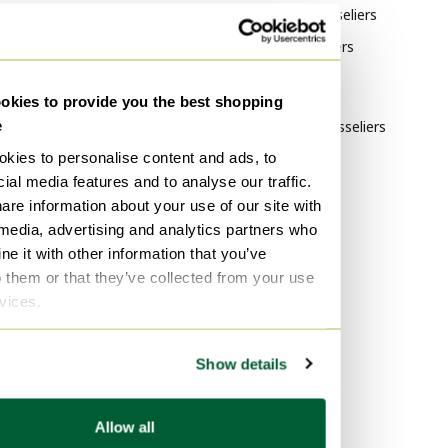
AYTM Vaisseliers
Céramique Vaisseliers
Adatto Meubelen Vaisseliers
Bronze Vaisseliers
Style
Couleur
kies to provide you the best shopping
e
Minimalisme Vaisseliers
Transparent Vaisseliers
kies to personalise content and ads, to
Classique Vaisseliers
mint Vaisseliers
ial media features and to analyse our traffic.
Rustique Vaisseliers
Vert Vaisseliers
are information about your use of our site with
 media, advertising and analytics partners who
e it with other information that you’ve
o them or that they’ve collected from your use
rvices.
Show details
Allow all