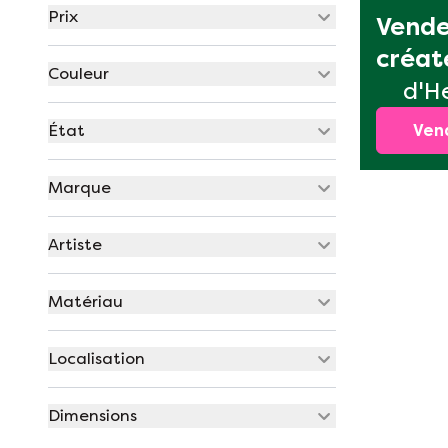
Prix
Vende
créat
Couleur
d'H
Ven
État
Marque
Artiste
Matériau
Localisation
Dimensions