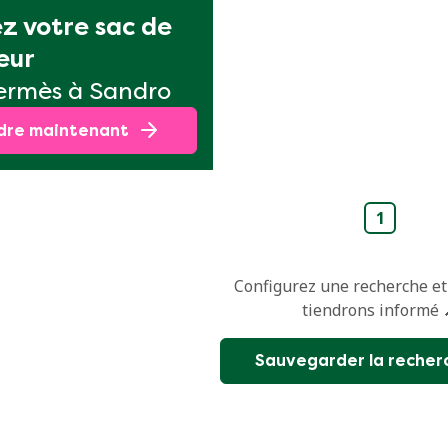
z votre sac de 
eur
ermès à Sandro
dre maintenant
1
Configurez une recherche et
tiendrons informé 
Sauvegarder la recher