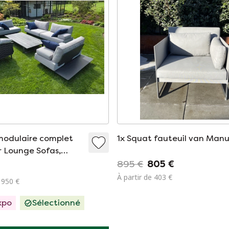
modulaire complet
1x Squat fauteuil van Manu
r Lounge Sofas,
ble + accoudoirs
895 €
805 €
À partir de 403 €
8 950 €
xpo
Sélectionné