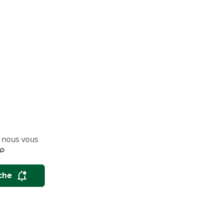
 nous vous
🔎
che