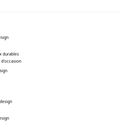
esign
x durables
 d'occasion
sign
 design
esign