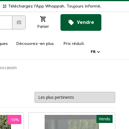
Téléchargez l’App Whoppah. Toujours informé.
Vendre
Panier
ques
Découvrez-en plus
Prix réduit
FR
'occasion
Vendu
-
10
%