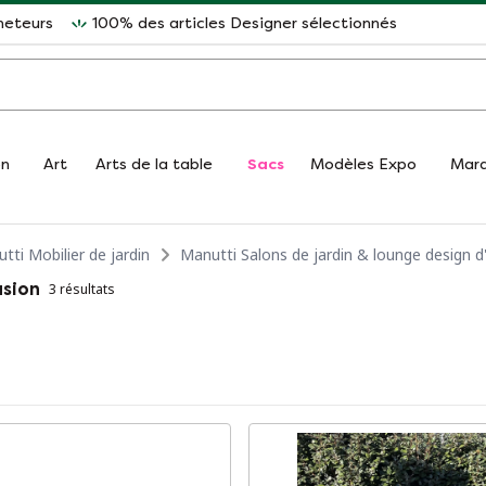
heteurs
100% des articles Designer sélectionnés
on
Art
Arts de la table
Sacs
Modèles Expo
Mar
tti Mobilier de jardin
Manutti Salons de jardin & lounge design d
asion
3 résultats