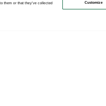
Customize
o them or that they’ve collected
Client
Catégories
Ach
Votre compte
Mobilier
Com
Ventes
Luminaires
Comm
Achats
Art
Who
Vos annonces
Décoration
Critè
Vos recherches
Beaux livres
Comm
paie
Messages
Marques
Mode
Favoris
Collections
Comm
les o