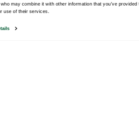
 who may combine it with other information that you’ve provided t
r use of their services.
tails
Notre service client est ouvert les jours
ouvrables de 9h30 à 17h
Visitez notre centre d'aide
Newsletter