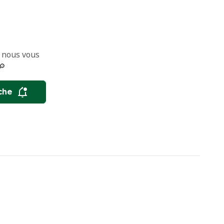
 nous vous
🔎
che