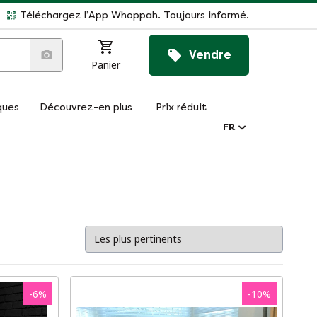
Téléchargez l’App Whoppah. Toujours informé.
Vendre
Panier
ques
Découvrez-en plus
Prix réduit
FR
-
6
%
-
10
%