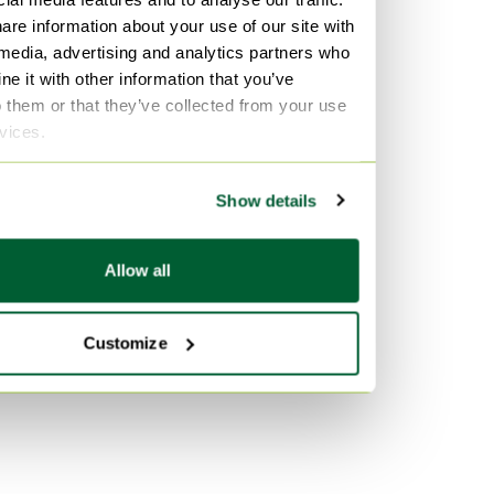
are information about your use of our site with
Matériau
 media, advertising and analytics partners who
Chrome Photographies
e it with other information that you’ve
o them or that they’ve collected from your use
MDF Photographies
rvices.
Cuir Photographies
Couleur
Show details
Argenté Photographies
Blanc Photographies
Allow all
Bleu Photographies
Customize