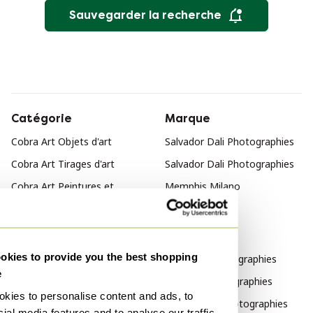
Sauvegarder la recherche
Catégorie
Marque
Cobra Art Objets d'art
Salvador Dali Photographies
Cobra Art Tirages d'art
Salvador Dali Photographies
Cobra Art Peintures et
Memphis Milano
dessins
Photographies
Style
kies to provide you the best shopping
Asiatique Photographies
e
Figuratif Photographies
kies to personalise content and ads, to
Surréalisme Photographies
ial media features and to analyse our traffic.