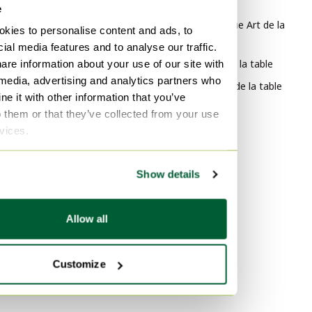
Style
e
Design organique Art de la
kies to personalise content and ads, to
table
ial media features and to analyse our traffic.
Asiatique Art de la table
are information about your use of our site with
 media, advertising and analytics partners who
Scandinave Art de la table
e it with other information that you’ve
o them or that they’ve collected from your use
Matériau
rvices.
Cristal Art de la table
Laine Art de la table
Show details
polished steel Art de la table
Couleur
Allow all
Marron Art de la table
Beige Art de la table
Customize
Taupe Art de la table