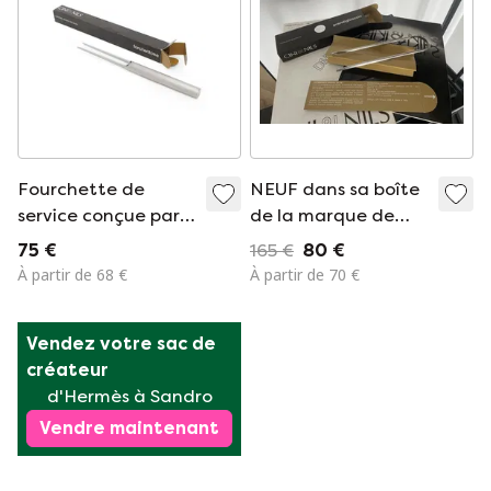
Fourchette de
NEUF dans sa boîte
service conçue par
de la marque de
Studio OPI pour Cini
design italienne Cini
75 €
165 €
80 €
et Nils, années 1970
& Nils.
À partir de 68 €
À partir de 70 €
« prendighiaccio »
Vendez votre sac de 
créateur
d'Hermès à Sandro
Vendre maintenant