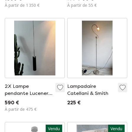
Catellani & Smith,
À partir de 1 350 €
À partir de 55 €
années 2000
2X Lampe
Lampadaire
pendante Lucenera
Catellani & Smith
504 par Catellani &
590 €
225 €
Smith, noir, métal
À partir de 475 €
avec tube en fibre
de carbone.
Vendu
Vendu