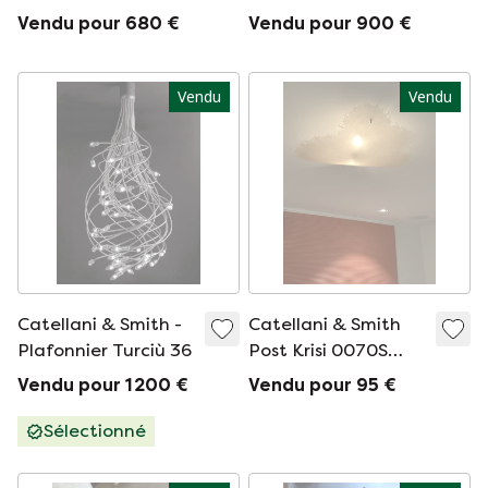
Catellani & Smith,
pendante à leds de
Vendu pour 680 €
Vendu pour 900 €
lot de 4
couleur argentée
Vendu
Vendu
Catellani & Smith -
Catellani & Smith
Plafonnier Turciù 36
Post Krisi 0070S
Plafonnier
Vendu pour 1 200 €
Vendu pour 95 €
Sélectionné