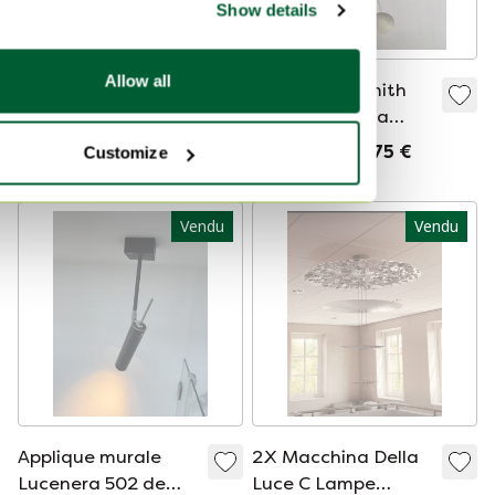
Show details
Allow all
Catellani & Smith
Catellani & Smith
Lampe à suspension
Macchina Della
Lederam Manta S1
Luce Mod.D
Vendu pour 350 €
Vendu pour 575 €
Customize
Vendu
Vendu
Applique murale
2X Macchina Della
Lucenera 502 de
Luce C Lampe