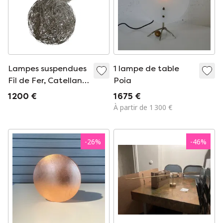
Lampes suspendues
1 lampe de table
Fil de Fer, Catellani
Poia
& Smith
1 200 €
1 675 €
À partir de 1 300 €
-
26
%
-
46
%