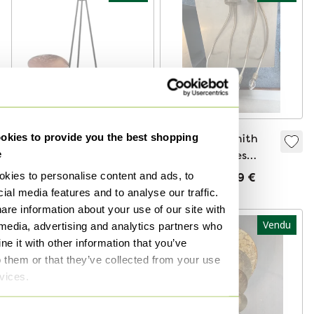
kies to provide you the best shopping
Lampe design
Catellani & Smith
e
Catellani & Smith
lampes murales
Lederam C3 - LC34
pliables 2 pièces
kies to personalise content and ads, to
Vendu pour 500 €
Vendu pour 99 €
ial media features and to analyse our traffic.
are information about your use of our site with
Vendu
Vendu
 media, advertising and analytics partners who
e it with other information that you’ve
o them or that they’ve collected from your use
rvices.