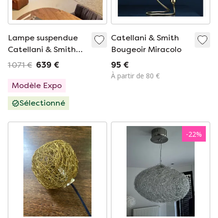
Lampe suspendue
Catellani & Smith
Catellani & Smith
Bougeoir Miracolo
Stchu-Moon
1 071 €
639 €
95 €
À partir de 80 €
Modèle Expo
Sélectionné
-
22
%