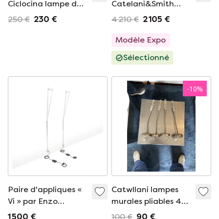
Ciclocina lampe de
Catelani&Smith
table - lampe de
Stchu Moon
250 €
230 €
4 210 €
2 105 €
bureau
Modèle Expo
Sélectionné
-
10
%
Paire d'appliques «
Catwllani lampes
Vi » par Enzo
murales pliables 4
Cattelani pour
pièces
1 500 €
100 €
90 €