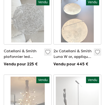
Vendu
Vendu
Catellani & Smith
2x Catellani & Smith
plafonnier led
Luna W or, appliques
dimmable
murales
Vendu pour 225 €
Vendu pour 445 €
Vendu
Vendu