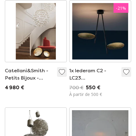
-
21
%
Catellani&Smith -
1x lederam C2 -
Petits Bijoux -
LC23
Lustre - 28x1 - LED
PLAFONDLAMP -
4 980 €
700 €
550 €
Catellani Smith
À partir de 500 €