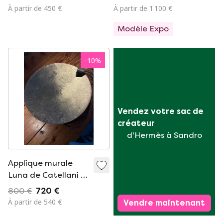
(années 80/90)
À partir de 450 €
À partir de 1 100 €
Modèle Expo
-
10
%
Vendez votre sac de 
créateur
d'Hermès à Sandro
Applique murale
Luna de Catellani &
Smith
800 €
720 €
À partir de 540 €
Vendre maintenant