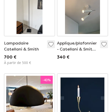
Lampadaire
Applique/plafonnier
Catellani & Smith
- Catellani & Smith
Lucenera 503 LED
700 €
340 €
À partir de 500 €
-
40
%