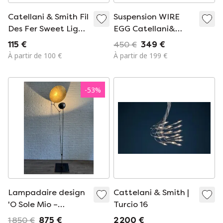
Catellani & Smith Fil
Suspension WIRE
Des Fer Sweet Light
EGG Catellani&
T, agneau de table
Smith 30x10w
115 €
450 €
349 €
10 cm
À partir de 100 €
À partir de 199 €
-
53
%
Lampadaire design
Cattelani & Smith |
'O Sole Mio –
Turcio 16
Catellani & Smith
1 850 €
875 €
2 200 €