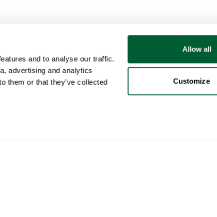
Allow all
atures and to analyse our traffic.
a, advertising and analytics
Customize
o them or that they’ve collected
Client
Catégories
Ach
Votre compte
Mobilier
Com
Ventes
Luminaires
Comm
Achats
Art
Who