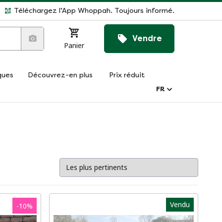
Téléchargez l’App Whoppah. Toujours informé.
Vendre
Panier
ques
Découvrez-en plus
Prix réduit
FR
Vendu
-
10
%