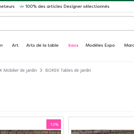
heteurs
100% des articles Designer sélectionnés
on
Art
Arts de la table
Sacs
Modèles Expo
Mar
 Mobilier de jardin
BOREK Tables de jardin
-
10
%