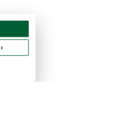
eter & vendre
Whoppah
ment vendre
À propos de nous
ent acheter
Avis
ppah Pro
Questions fréquentes