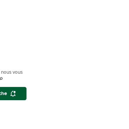
 nous vous
🔎
che