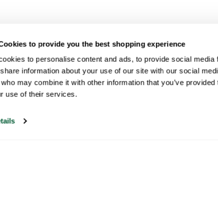
Cookies to provide you the best shopping experience
ookies to personalise content and ads, to provide social media fe
share information about your use of our site with our social medi
 who may combine it with other information that you’ve provided t
r use of their services.
tails
Notre service client est ouvert les jours
ouvrables de 9h30 à 17h