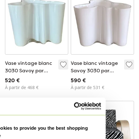
Vase vintage blanc
Vase blanc vintage
3030 Savoy par
Savoy 3030 par
Alvar Aalto pour
Alvar Aalto pour
520 €
590 €
Iittala, Finlande
Iittala, Finlande
À partir de 468 €
À partir de 531 €
kies to provide you the best shopping
e