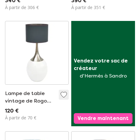
340 €
390 €
À partir de 306 €
À partir de 351 €
Vendez votre sac de 
créateur
d'Hermès à Sandro
Lampe de table
vintage de Rogo
Leuchten,
120 €
Allemagne, années
À partir de 70 €
Vendre maintenant
1980