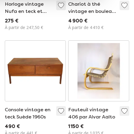
Horloge vintage
Chariot à thé
Nufa en teck et
vintage en bouleau
poissons avec
modèle 900 par
275 €
4 900 €
détails en laiton,
Alvar Aalto pour
À partir de 247,50 €
À partir de 4 410 €
1960
Huonekalu- ja
rakennustyötehdas,
1937
Console vintage en
Fauteuil vintage
teck Suède 1960s
406 par Alvar Aalto
490 €
1 150 €
À partir de 441 €
À partir de 1 035 €