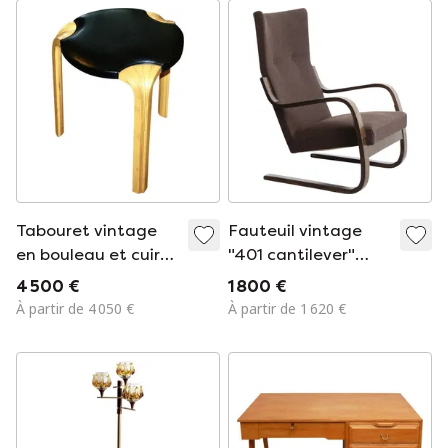
Tabouret vintage
Fauteuil vintage
en bouleau et cuir
"401 cantilever"
par Alvar Aalto pour
d'Alvar Aalto, 1930
4 500 €
1 800 €
Artek, 1960
À partir de 4 050 €
À partir de 1 620 €