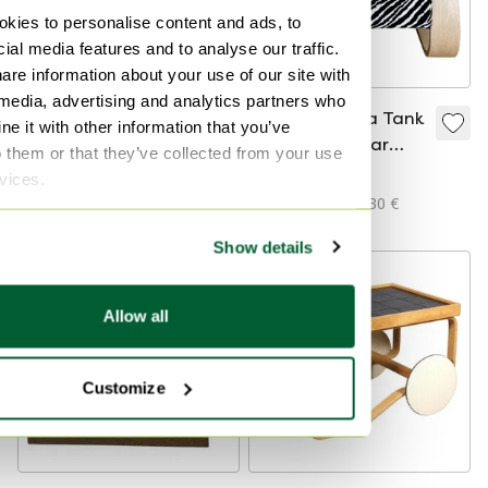
kies to personalise content and ads, to
ial media features and to analyse our traffic.
are information about your use of our site with
 media, advertising and analytics partners who
Vase vintage en
Fauteuil Zebra Tank
e it with other information that you’ve
verre transparent
modèle 400 par
o them or that they’ve collected from your use
3030 Savoy par
Alvar Aalto pour
rvices.
590 €
6 637 €
Alvar Aalto pour
Artek, Finlande,
À partir de 531 €
À partir de 5 973,30 €
Iittala, Finlande
années 1970
Show details
Allow all
Customize