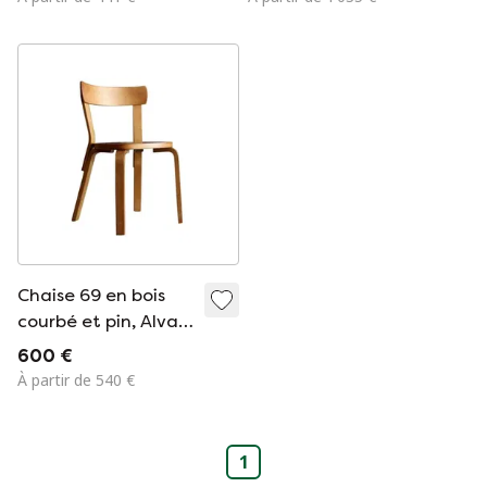
Chaise 69 en bois
courbé et pin, Alvar
AALTO, édition Artek
600 €
- 1937
À partir de 540 €
1