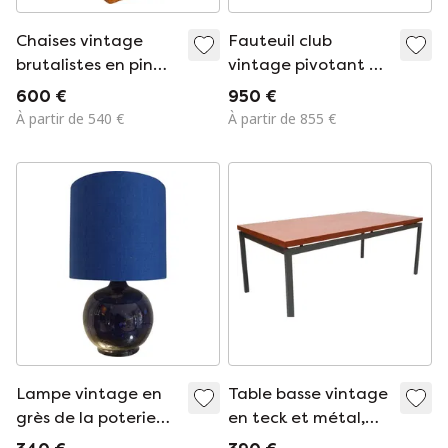
Chaises vintage
Fauteuil club
brutalistes en pin
vintage pivotant en
massif, années 1960
mohair-velours,
600 €
950 €
1960s
À partir de 540 €
À partir de 855 €
Lampe vintage en
Table basse vintage
grès de la poterie
en teck et métal,
Blanot et coton
années 1960