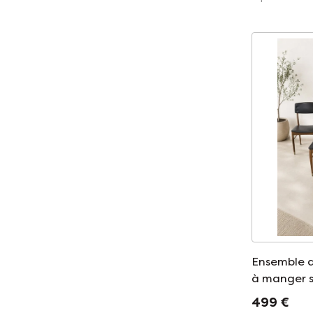
Ensemble de
à manger 
milieu du 
499 €
1960