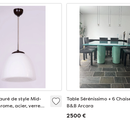
auré de style Mid-
Table Sérénissimo + 6 Chais
rome, acier, verre
B&B Arcara
ublique tchèque,
2 500 €
60