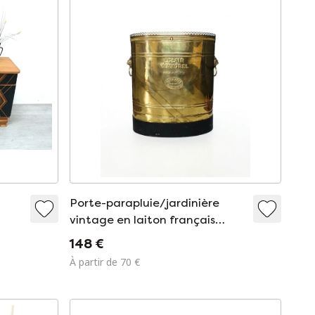
Porte-parapluie/jardinière
vintage en laiton français
êne
Éclair Vermorel
148 €
0/40
À partir de 70 €