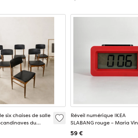
 six chaises de salle
Réveil numérique IKEA
scandinaves du
SLABANG rouge – Maria Vin
XXe siècle, années
Design Y2K
59 €