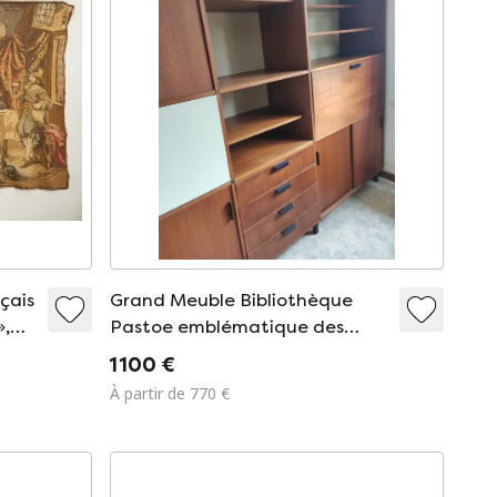
nçais
Grand Meuble Bibliothèque
»,
Pastoe emblématique des
près
années 60
1 100 €
À partir de 770 €