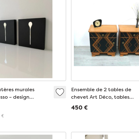
atères murales
Ensemble de 2 tables de
sso – design
chevet Art Déco, tables
t élégant
d'appoint pour canapé, ch
450 €
massif et noir, années 193
 €