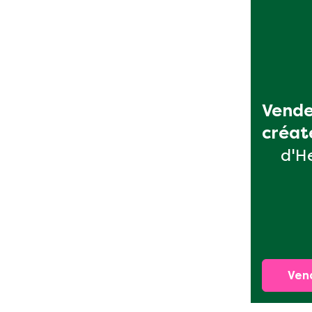
Vende
créat
d'H
Ven