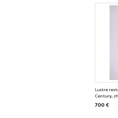
Lustre rest
Century, ch
opale, Rép
700 €
années 19