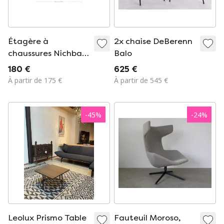
Étagère à
2x chaise DeBerenn
chaussures Nichba
Balo
50 cm – Blanche
180 €
625 €
À partir de 175 €
À partir de 545 €
-
45
%
-
24
%
Leolux Prismo Table
Fauteuil Moroso,