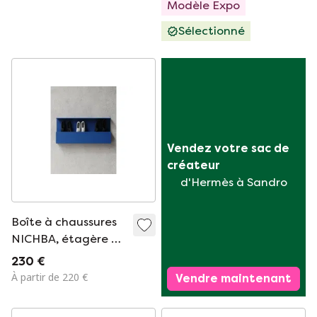
Modèle Expo
Sélectionné
Vendez votre sac de 
créateur
d'Hermès à Sandro
Boîte à chaussures
NICHBA, étagère à
chaussures 100 cm –
230 €
Bleu
À partir de 220 €
Vendre maintenant