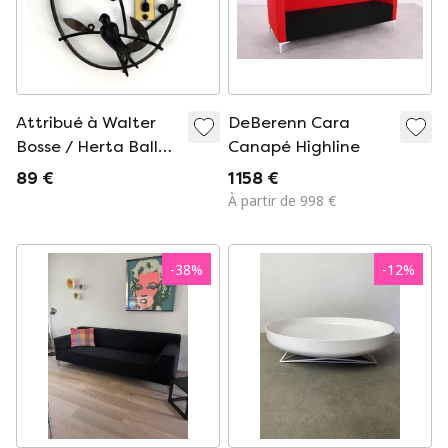
Attribué à Walter
DeBerenn Cara
Bosse / Herta Baller
Canapé Highline
– Thermomètre
89 €
1 158 €
mural vintage,
À partir de 998 €
Autriche
-
38
%
-
12
%