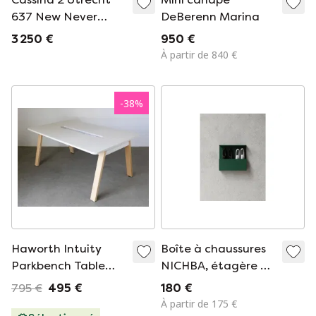
637 New Never
DeBerenn Marina
Used In Tomato Red
3 250 €
950 €
Wool Cloth ( Serie
À partir de 840 €
13L ) Horse Stitching
-
38
%
Haworth Intuity
Boîte à chaussures
Parkbench Table
NICHBA, étagère à
Design Bangdesign
chaussures 50 cm –
795 €
495 €
180 €
Verte
À partir de 175 €