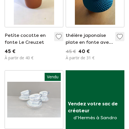
Petite cocotte en
théière japonaise
fonte Le Creuzet
plate en fonte avec
chauffe-théière
45 €
45 €
40 €
À partir de 40 €
À partir de 31 €
Vendu
Vendez votre sac de 
créateur
d'Hermès à Sandro