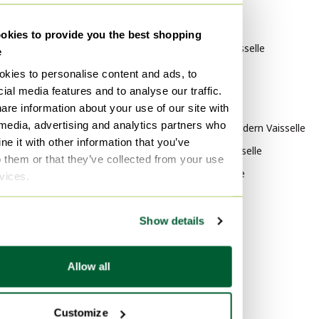
Catégorie
Marque
Fonte Art de la table
Seletti Vaisselle
kies to provide you the best shopping
Fonte Accessoires de cuisine
Nachtmann Vaisselle
e
Fonte Accessoires de table
Bvlgari Vaisselle
kies to personalise content and ads, to
ial media features and to analyse our traffic.
Style
are information about your use of our site with
 media, advertising and analytics partners who
Mid Century Modern Vaisselle
e it with other information that you’ve
Scandinave Vaisselle
o them or that they’ve collected from your use
Vintage Vaisselle
rvices.
Matériau
Show details
Cuir Vaisselle
Céramique Vaisselle
Allow all
Autre Vaisselle
Couleur
Customize