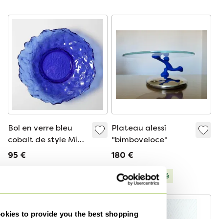
main, motif Flora,
verre pressé italien,
Hollande n° 966
années 1970
Bol en verre bleu
Plateau alessi
cobalt de style Mid-
"bimboveloce"
Century par Uno
95 €
180 €
Westerberg /
Pukeberg / Suède /
Sélectionné
Années 1970
-
41
%
kies to provide you the best shopping