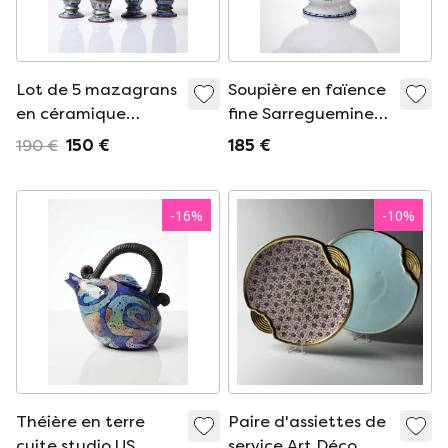
Lot de 5 mazagrans
Soupière en faïence
en céramique
fine Sarreguemines
d’atelier émaillée,
modèle Carmen,
190 €
150 €
185 €
années 1960-1980
décor bleu XIXe-
XXe
-
16
%
-
10
%
Théière en terre
Paire d'assiettes de
cuite studio US
service Art Déco