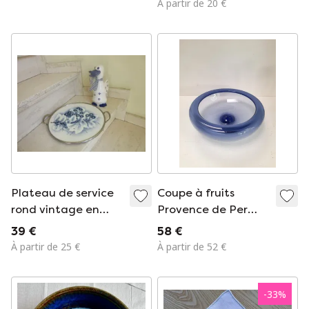
À partir de 20 €
Plateau de service
Coupe à fruits
rond vintage en
Provence de Per
céramique et métal,
Lutken pour
39 €
58 €
probablement
Holmegaard
À partir de 25 €
À partir de 52 €
d'origine
néerlandaise.
-
33
%