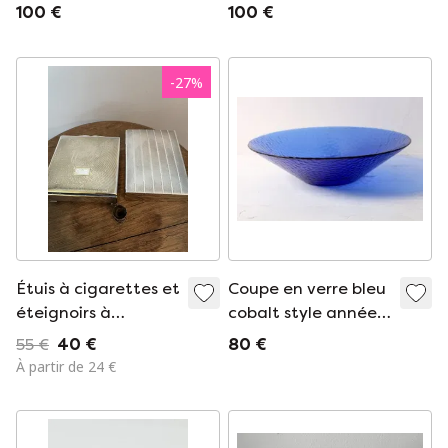
verre Bormioli Rocco
verre Bormioli Rocco
100 €
100 €
Swirl, style années
Swirl, style années
1990, Italie
1990, Italie
-
27
%
Étuis à cigarettes et
Coupe en verre bleu
éteignoirs à
cobalt style années
cigarettes plaqués
80 / Grand centre
55 €
40 €
80 €
argent
de table France /
À partir de 24 €
Arcoroc / France /
Années 80