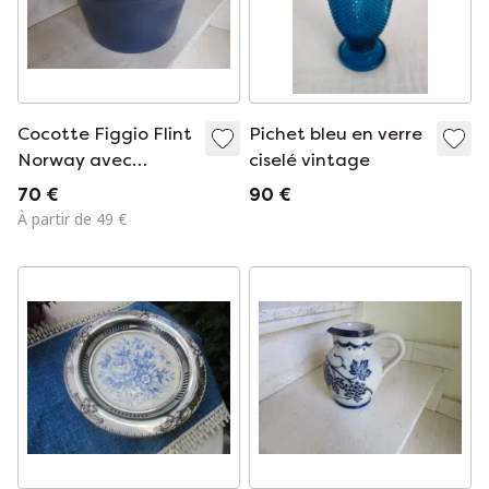
Cocotte Figgio Flint
Pichet bleu en verre
Norway avec
ciselé vintage
couvercle, Tor
70 €
90 €
Viking, cocotte en
À partir de 49 €
céramique vitrifiée
allant du four à la
table, grand
format,