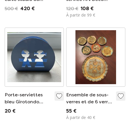
années 1950-1970
Boch Frères La
500 €
420 €
120 €
108 €
style David
Louvière – Raymond
À partir de 99 €
Constantine White
Chevalier, années
1930
Porte-serviettes
Ensemble de sous-
bleu Girotondo
verres et de 6 verres
Alessi
de style florentin
20 €
55 €
À partir de 40 €