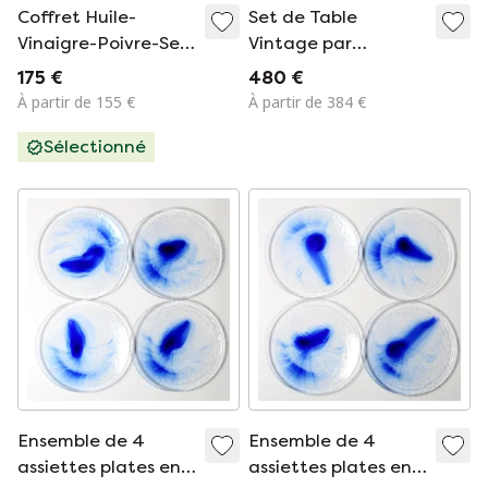
Coffret Huile-
Set de Table
Vinaigre-Poivre-Sel
Vintage par
Metropol de
Gabrielle
175 €
480 €
Barbara Brenner
Mackiewicz, France,
À partir de 155 €
À partir de 384 €
pour Rosenthal,
1950s, Set de 5
Sélectionné
années 1990
Ensemble de 4
Ensemble de 4
assiettes plates en
assiettes plates en