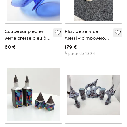
Coupe sur pied en
Plat de service
verre pressé bleu à
Alessi « bimboveloce
motif d'étoiles /
»
60 €
179 €
Italie / Années 2000
À partir de 139 €