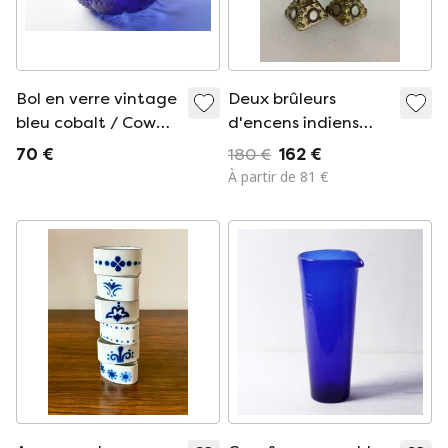
Bol en verre vintage
Deux brûleurs
bleu cobalt / Cow
d'encens indiens
Parsley Design par
vintage des années
70 €
180 €
162 €
Pertti Kallioinen /
1940
À partir de 81 €
Finlande / années
1970