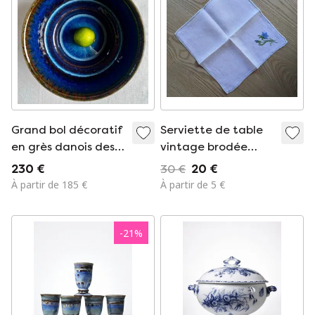
Grand bol décoratif
Serviette de table
en grès danois des
vintage brodée
années 1960, créé
main en voile de lin -
230 €
30 €
20 €
par Maria Philippi
Fleur bleue
À partir de 185 €
À partir de 5 €
pour Søholm.
-
21
%