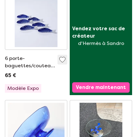
Vendez votre sac de 
créateur
d'Hermès à Sandro
6 porte-
baguettes/couteaux
carpes koï en
65 €
porcelaine, Chine,
Vendre maintenant
années 1960-1980
Modèle Expo