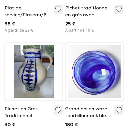
Plat de
Pichet traditionnel
service/Plateau/Bol,
en grès avec
décor floral bleu et
marque du
38 €
25 €
blanc style Delft
fabricant
À partir de 29 €
À partir de 19 €
(22/11/2025)
Pichet en Grès
Grand bol en verre
Traditionnel
tourbillonnant bleu
du milieu du siècle
30 €
180 €