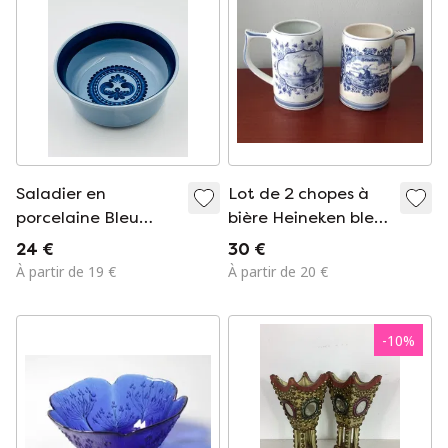
Saladier en
Lot de 2 chopes à
porcelaine Bleu
bière Heineken bleu
Saxe Kahla GDR
Delft, 1978
24 €
30 €
À partir de 19 €
À partir de 20 €
-
10
%