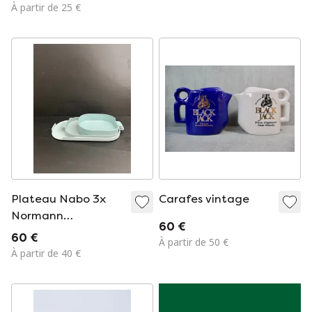
par Anna Ehrner
À partir de 25 €
pour Kosta Boda /
Suède / années
1990
Plateau Nabo 3x
Carafes vintage
Normann
60 €
Copenhagen,
60 €
À partir de 50 €
ensemble de
À partir de 40 €
plateaux,
Danemark, design
postmoderne danois