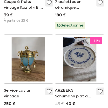
Coupe à fruits
7 assiettes en
vintage Koziol « Big
céramique
Apple » / Rare bleu
artisanales Kari
39 €
180 €
à pied vert / Design
Ceramics
À partir de 25 €
des années 1990,
Sélectionné
Allemagne
-
11
%
Service caviar
ARZBERG
vintage
Schumann plat à
gâteau cobalt à
250 €
45 €
40 €
large base