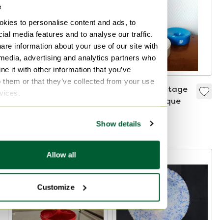
e
kies to personalise content and ads, to
ial media features and to analyse our traffic.
are information about your use of our site with
 media, advertising and analytics partners who
e it with other information that you’ve
o them or that they’ve collected from your use
Cendrier Kristal Unie
Coquetiers vintage
rvices.
- Max Verboeket
1970 en plastique
49 €
29 €
25 €
Show details
À partir de 25 €
Allow all
Customize