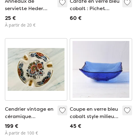
Anneaux de
Carafe en verre bleu
serviette Heder
cobalt : Pichet
émaillés bleu Delft
italien vintage,
25 €
60 €
vintage IKEA
Serafino Zani
À partir de 20 €
Cendrier vintage en
Coupe en verre bleu
céramique
cobalt style milieu
polychrome de
du XXe siècle /
199 €
45 €
Delft, peint à la
Coupe à fruits en
À partir de 100 €