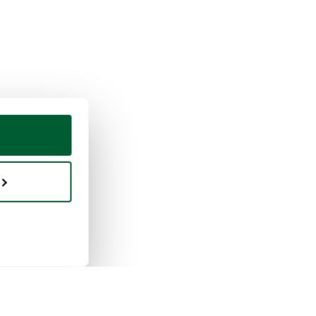
eter & vendre
Whoppah
ment vendre
À propos de nous