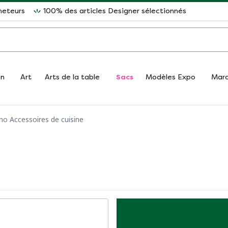
heteurs
100% des articles Designer sélectionnés
on
Art
Arts de la table
Sacs
Modèles Expo
Mar
no Accessoires de cuisine