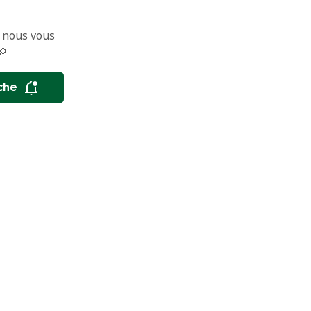
 nous vous
🔎
che