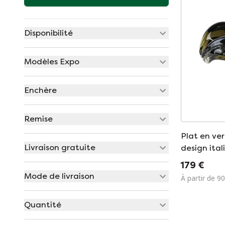
Disponibilité
Modèles Expo
Enchère
Remise
Plat en ve
Livraison gratuite
design ital
fabriqué en
179 €
Mode de livraison
À partir de 90
Quantité