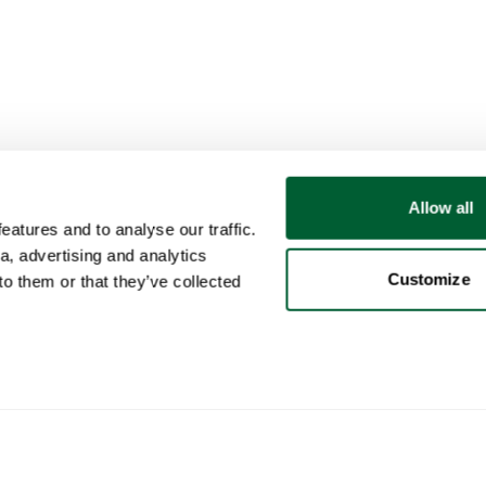
Allow all
atures and to analyse our traffic.
a, advertising and analytics
Customize
o them or that they’ve collected
Client
Catégories
Ach
Votre compte
Mobilier
Com