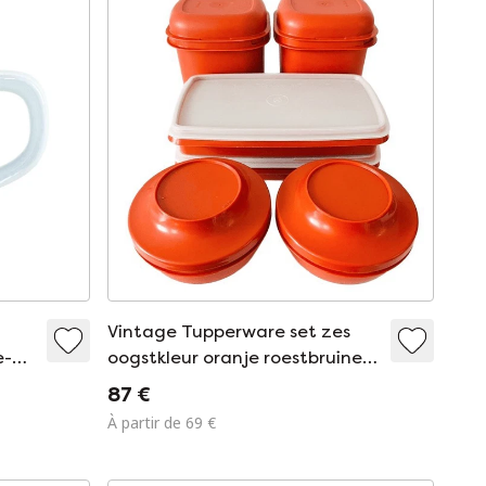
Vintage Tupperware set zes
e-
oogstkleur oranje roestbruine
oyal
kommen opbergbakjes
87 €
vershoudbakjes 1970's
À partir de 69 €