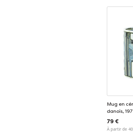
Mug en cér
danois, 197
Buch, fabri
79 €
Copenhag
À partir de 40