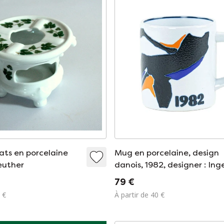
ats en porcelaine
Mug en porcelaine, design
euther
danois, 1982, designer : Ing
Lise Koefoed, fabricant : R
79 €
Copenhagen
 €
À partir de 40 €