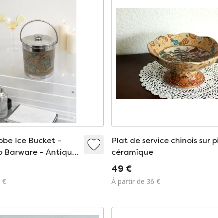
obe Ice Bucket –
Plat de service chinois sur p
o Barware – Antique
céramique
Design – Mid-
49 €
ome Bar Decor
 €
À partir de 36 €