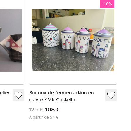
-
10
%
elier
Bocaux de fermentation en
cuivre KMK Castello
r
120 €
108 €
À partir de 54 €