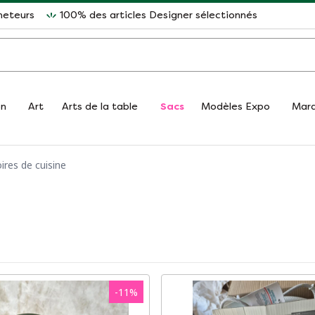
heteurs
100% des articles Designer sélectionnés
on
Art
Arts de la table
Sacs
Modèles Expo
Mar
ires de cuisine
-
11
%