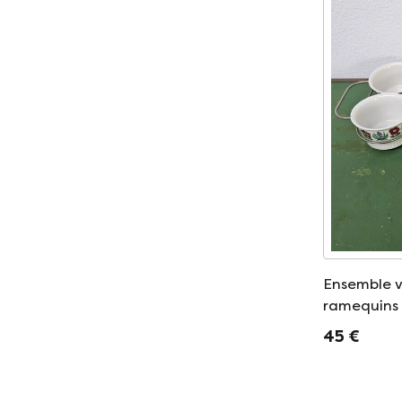
Ensemble v
ramequins 
plat à four
45 €