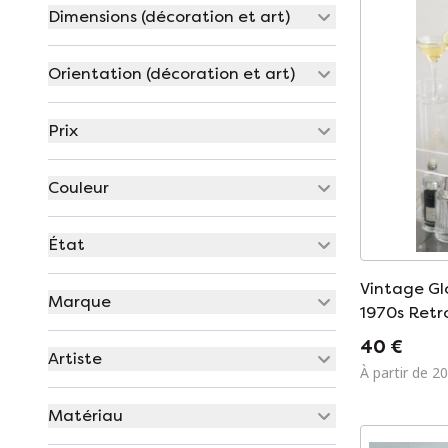
Dimensions (décoration et art)
Orientation (décoration et art)
Prix
Couleur
État
Vintage Gl
Marque
1970s Retr
World Map 
40 €
Artiste
Century H
À partir de 20
Matériau