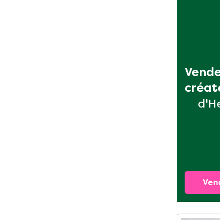
Vende
créat
d'H
Ven