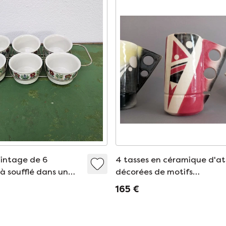
intage de 6
4 tasses en céramique d'at
à soufflé dans un
décorées de motifs
 Villeroy & Boch
abstraits/postmodernes pa
165 €
pulvérisation, 1984