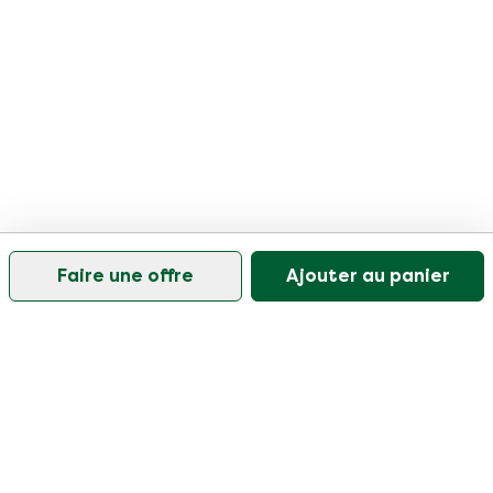
Faire une offre
Ajouter au panier
Notre service client est ouvert les jours ouvrables de
9h30 à 17h
Visitez notre centre d'aide