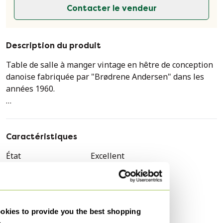
Contacter le vendeur
Description du produit
Table de salle à manger vintage en hêtre de conception
danoise fabriquée par "Brødrene Andersen" dans les
années 1960.
La table est en très bon état.
H - 75 cm, L - 65 cm, et P - 65 cm.
Caractéristiques
État
Excellent
Couleurs
Beige, Crème
Matériau
Bois, Métal
Quantité
1
kies to provide you the best shopping
Marque
Andersen Furniture
e