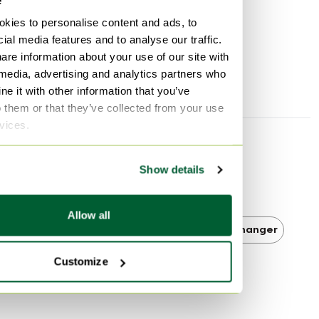
1er propriétaire
Oui
kies to personalise content and ads, to
Hauteur
75 cm
ial media features and to analyse our traffic.
are information about your use of our site with
Largeur
65 cm
 media, advertising and analytics partners who
Profondeur
65 cm
e it with other information that you’ve
o them or that they’ve collected from your use
rvices.
Découvrir plus
Show details
Andersen Furniture
Allow all
Andersen Furniture Tables de salle à manger
Customize
Tables de salle à manger