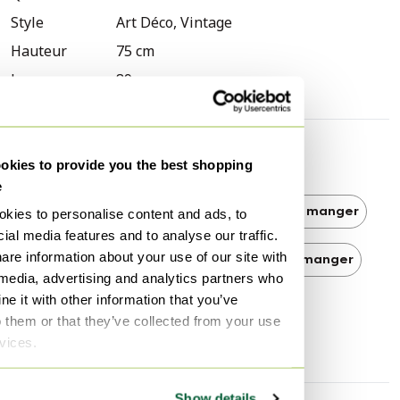
Style
Art Déco, Vintage
Hauteur
75 cm
Largeur
89 cm
Découvrir plus
kies to provide you the best shopping
e
Art Déco
Art Déco Tables de salle à manger
kies to personalise content and ads, to
ial media features and to analyse our traffic.
are information about your use of our site with
Vintage
Vintage Tables de salle à manger
 media, advertising and analytics partners who
e it with other information that you’ve
Tables de salle à manger
o them or that they’ve collected from your use
rvices.
Show details