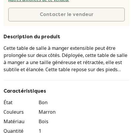
Contacter le vendeur
Description du produit
Cette table de salle à manger extensible peut être
prolongée sur deux côtés. Déployée, cette table de salle
à manger a une taille généreuse et rétractée, elle est
subtile et élancée. Cette table repose sur des pieds
joliment dessinés. Dimensions de la table : Hauteur : 75
cm Longueur : 120 cm Longueur déployée : 218 cm
Largeur : 89 cm Hauteur de la feuille inférieure : 61,5 cm
Caractéristiques
Cette étonnante et rare table de salle à manger Art déco
État
Bon
de l'école d'Amsterdam, conçue par J.J. Zijfers & Co. Ce
Couleurs
Marron
design néerlandais saisissant date des années 1920.
Matériau
Bois
Quantité
1