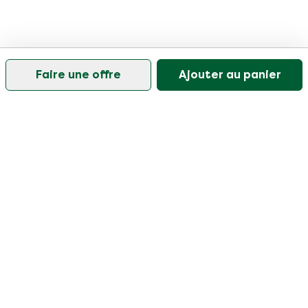
Faire une offre
Ajouter au panier
Notre service client est ouvert les jours ouvrables de
9h30 à 17h
Visitez notre centre d'aide
Client