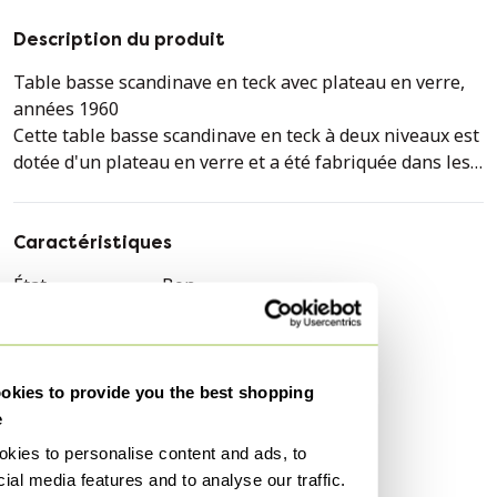
Description du produit
Table basse scandinave en teck avec plateau en verre,
années 1960
Cette table basse scandinave en teck à deux niveaux est
dotée d'un plateau en verre et a été fabriquée dans les
années 1960. Le plateau en verre est gravé sur les côtés.
Elle présente un design graphique aux lignes simples et
épurées.
Caractéristiques
État
Bon
Couleurs
Marron
Légère usure due à l'âge et à l'utilisation
Matériau
Verre, Bois
Quantité
1
kies to provide you the best shopping
e
Style
Vintage, Scandinave
kies to personalise content and ads, to
Hauteur
58 cm
ial media features and to analyse our traffic.