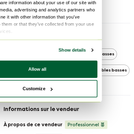
Largeur
110 cm
are information about your use of our site with
Profondeur
48 cm
 media, advertising and analytics partners who
e it with other information that you’ve
o them or that they’ve collected from your use
rvices.
Découvrir plus
Show details
Scandinave
Scandinave Tables basses
Allow all
Vintage
Vintage Tables basses
Tables basses
Customize
Informations sur le vendeur
À propos de ce vendeur
Professionnel