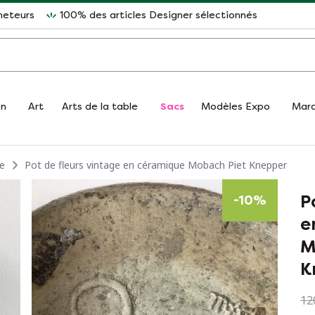
heteurs
100% des articles Designer sélectionnés
on
Art
Arts de la table
Sacs
Modèles Expo
Mar
le
Pot de fleurs vintage en céramique Mobach Piet Knepper
P
-
10
%
e
M
K
12