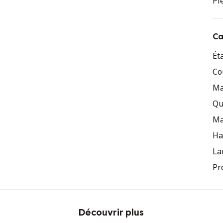
Pi
Ca
Ét
Co
Ma
Qu
Ma
Ha
La
Pr
Découvrir plus