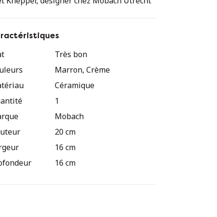
et Knepper, designer chez Mobach Utrecht
ractéristiques
at
Très bon
uleurs
Marron, Crème
tériau
Céramique
antité
1
rque
Mobach
uteur
20 cm
rgeur
16 cm
ofondeur
16 cm