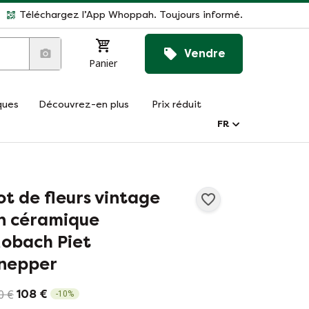
Téléchargez l’App Whoppah. Toujours informé.
Vendre
Panier
ques
Découvrez-en plus
Prix réduit
FR
ot de fleurs vintage
n céramique
obach Piet
nepper
0 €
108 €
-
10
%