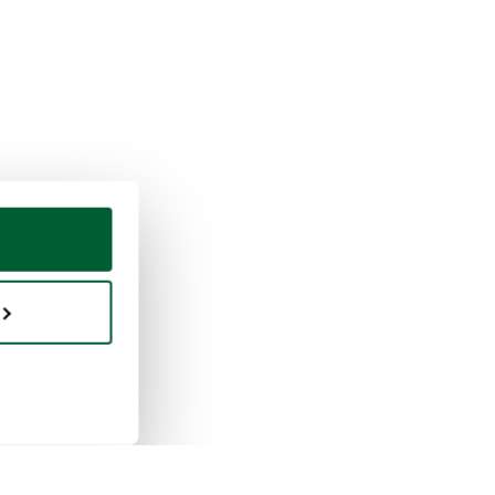
eter & vendre
Whoppah