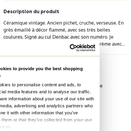
Description du produit
Céramique vintage. Ancien pichet, cruche, verseuse. En
grès émaillé à décor flammé, avec ses très belles
coulures. Signé au cul Denbac avec son numéro. Je
referai une photo de la signature. Couleur crème avec
des coulures caramel et chocolat. Epoque Art Déco. Une
pièce de toute beauté, faite pour la décoration
authentique, rustique-chic, brutaliste, minimaliste-chic,
Caractéristiques
kies to provide you the best shopping
feng shui, hygge, wabisabi ou japandi. Le pichet peut
e
État
Très bon
également être utilisé comme vase. 🌻 Très bel état : pas
kies to personalise content and ads, to
Couleurs
Beige, Marron, Taupe, Crème
de défauts à signalé H : 19.5 cm
ial media features and to analyse our traffic.
Matériau
Autre
are information about your use of our site with
Pas de défauts
Quantité
1
 media, advertising and analytics partners who
e it with other information that you’ve
Hauteur
19 cm
o them or that they’ve collected from your use
Largeur
13 cm
rvices.