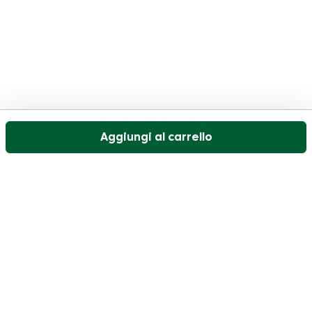
Aggiungi al carrello
Il nostro servizio di assistenza clienti è aperto nei
giorni feriali dalle 09:30 alle 17:00.
Visitate il nostro centro assistenza