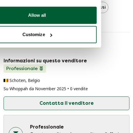
materasso. Il materasso si adatta quindi completamente
Tempur
Tempur Letti
Letti
ai contorni del tuo corpo, offrendoti un'esperienza di
Allow all
sonno unica.
Customize
Informazioni sul venditore
Informazioni su questo venditore
Professionale
Schoten, Belgio
Su Whoppah da November 2025 • 0 vendite
Contatta il venditore
Professionale