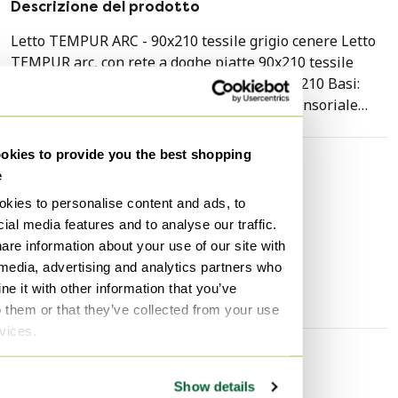
Descrizione del prodotto
Letto TEMPUR ARC - 90x210 tessile grigio cenere Letto
TEMPUR arc, con rete a doghe piatte 90x210 tessile
grigio cenere Struttura letto: arc tessile 90x210 Basi:
rete a doghe arc 90x210 Testiera: tessuto sensoriale
grigio cenere Gambe: grigio opaco, leggero
danneggiamento Materassi: materasso form plus ibrido,
kies to provide you the best shopping
combinazione di molle insacchettate con memory foam
Specifiche tecniche
e
tempur, sensazione di supporto media Con il materasso
Condizione
Buono
kies to personalise content and ads, to
TEMPUR form hybrid puoi godere di tutti i vantaggi per
ial media features and to analyse our traffic.
Colori
Grigio
cui TEMPUR è conosciuta in tutto il mondo. Questo
are information about your use of our site with
significa un comfort di sonno meravigliosamente
Marchio
Tempur
 media, advertising and analytics partners who
leggero e un supporto eccellente. La resilienza di questo
Larghezza
90 cm
e it with other information that you’ve
materasso garantisce che dopo essere stato compresso,
o them or that they’ve collected from your use
il materasso ritorni gradualmente alla sua forma
rvices.
originale. Inoltre, il materasso offre un ottimale sollievo
dalla pressione e un buon isolamento termico, grazie
Scoprire di più
all'avanzata tecnologia aerospaziale incorporata nel
Show details