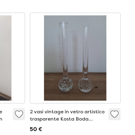
e
2 vasi vintage in vetro artistico
n
trasparente Kosta Boda
Bubble, provenienti dalla
50 €
Svezia.