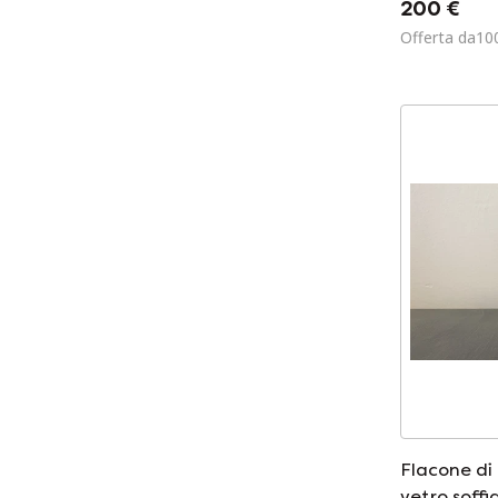
200 €
Offerta da10
Flacone di
vetro soff