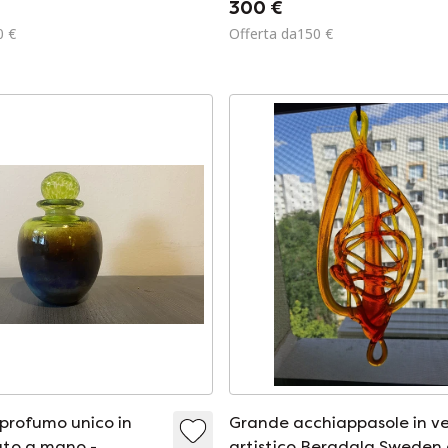
300 €
0 €
Offerta da150 €
 profumo unico in
Grande acchiappasole in v
iato a mano -
artistico Bergdala Sweden