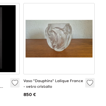
Vaso "Dauphins" Lalique France
- vetro cristallo
cena
850 €
 di