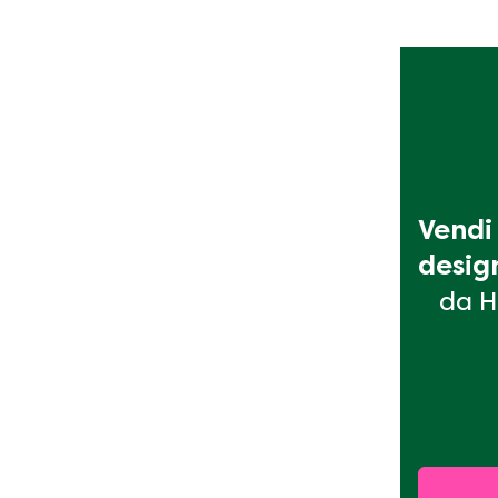
Vendi 
desig
da H