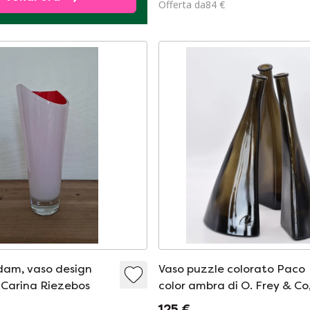
Offerta da84 €
dam, vaso design
Vaso puzzle colorato Paco
Carina Riezebos
color ambra di O. Frey & Co
anni '70.
125 €