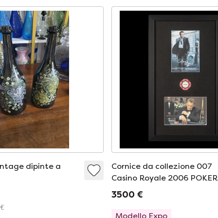
intage dipinte a
Cornice da collezione 007
Casino Royale 2006 POKER
FICHE 25.000 Oggetti di s
3500 €
originali del film Certificato
 €
autenticità D
Modello Expo