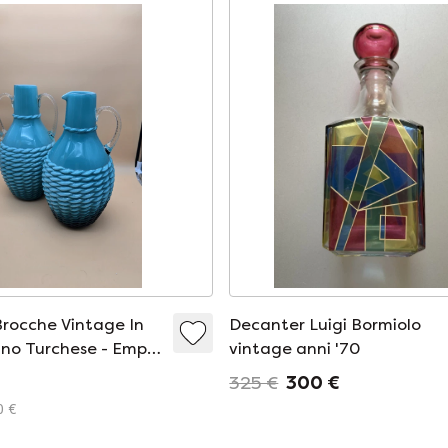
Brocche Vintage In
Decanter Luigi Bormiolo
ino Turchese - Empoli
vintage anni '70
0
325 €
300 €
0 €