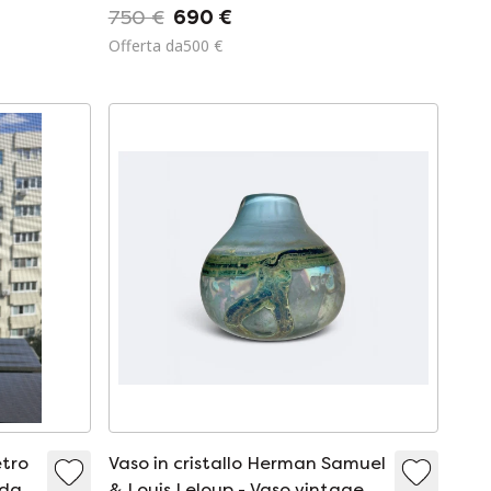
750 €
690 €
Offerta da500 €
etro
Vaso in cristallo Herman Samuel
 da
& Louis Leloup - Vaso vintage