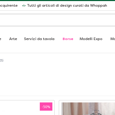
acquirente
Tutti gli articoli di design curati da Whoppah
e
Arte
Servizi da tavola
Borse
Modelli Expo
Ma
ti
-
50
%