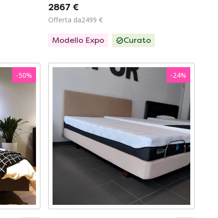
elettricamente + sistema di
2867 €
massaggio
Offerta da2499 €
Modello Expo
Curato
-
50
%
-
24
%