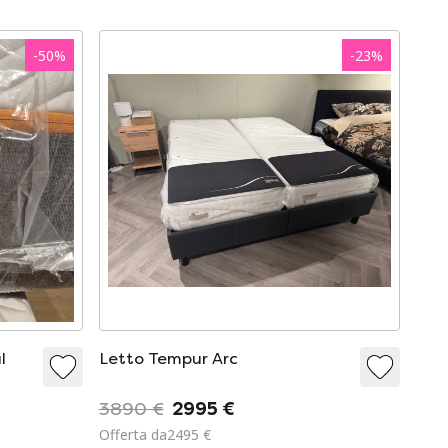
-
50
%
-
23
%
l
Letto Tempur Arc
3890 €
2995 €
Offerta da2495 €