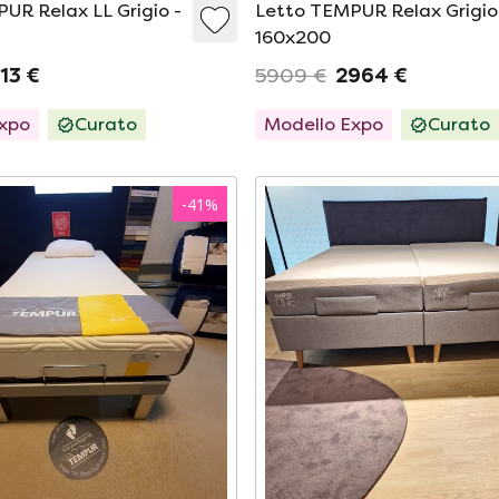
UR Relax LL Grigio -
Letto TEMPUR Relax Grigio
160x200
13 €
5909 €
2964 €
Expo
Curato
Modello Expo
Curato
-
41
%