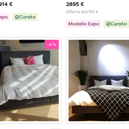
914 €
2895 €
Offerta da2795 €
Expo
Curato
Modello Expo
Curato
-
41
%