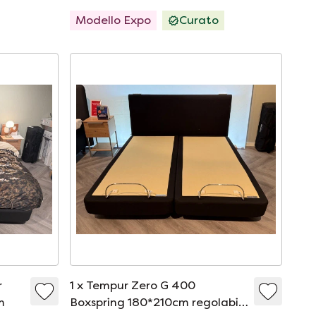
Modello Expo
Curato
r
1 x Tempur Zero G 400
m
Boxspring 180*210cm regolabile