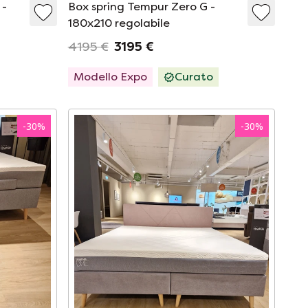
 -
Box spring Tempur Zero G -
180x210 regolabile
4195 €
3195 €
Modello Expo
Curato
-
30
%
-
30
%