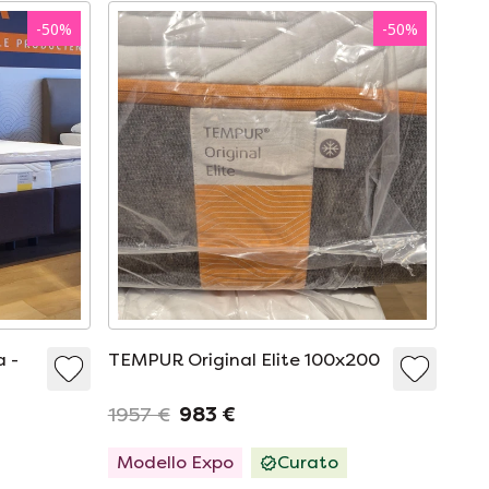
-
50
%
-
50
%
 -
TEMPUR Original Elite 100x200
1957 €
983 €
Modello Expo
Curato