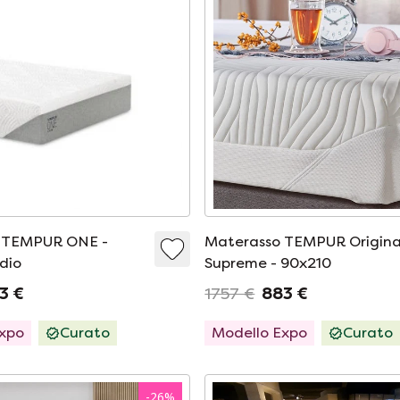
 TEMPUR ONE -
Materasso TEMPUR Origina
dio
Supreme - 90x210
3 €
1757 €
883 €
Expo
Curato
Modello Expo
Curato
-
26
%