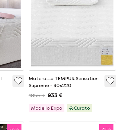
l
Materasso TEMPUR Sensation
Supreme - 90x220
1856 €
933 €
Modello Expo
Curato
-
29
%
-
50
%