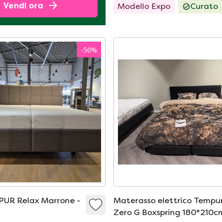
Vendi ora
Modello Expo
Curato
-
50
%
PUR Relax Marrone -
Materasso elettrico Tempu
Zero G Boxspring 180*210c