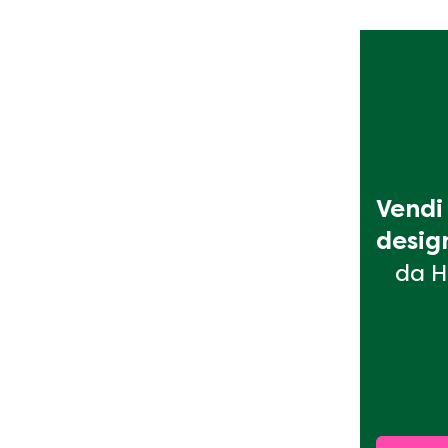
Vendi 
desig
da H