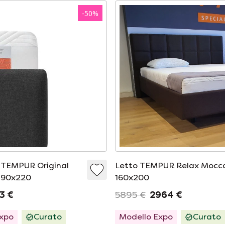
-
50
%
 TEMPUR Original
Letto TEMPUR Relax Mocca
- 90x220
160x200
3 €
5895 €
2964 €
Expo
Curato
Modello Expo
Curato