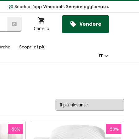
Scarica l’app Whoppah. Sempre aggiornato.
Vendere
Carrello
rche
Scopri di più
IT
-
50
%
-
50
%