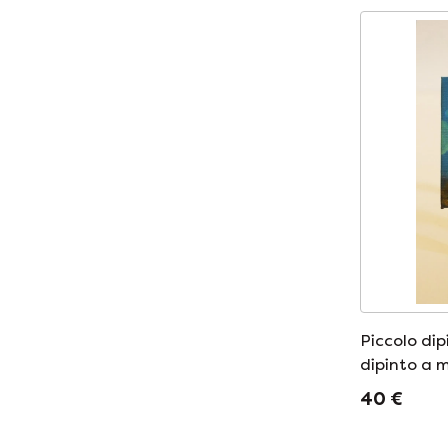
Piccolo dip
dipinto a m
magico
40 €