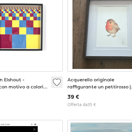
n Elshout -
Acquerello originale
on motivo a colori
raffigurante un pettirosso |
#39;
Cornice inclusa
39 €
Offerta da35 €