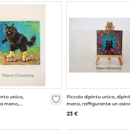
into unico,
Piccolo dipinto unico, dipin
 a mano,
mano, raffigurante un asine
e un gatto sui
e un gatto nero.
23 €
telle.