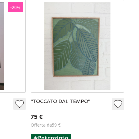
-
20
%
"TOCCATO DAL TEMPO"
75 €
Offerta da59 €
Potenziato