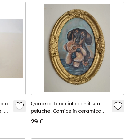
to a
Quadro: Il cucciolo con il suo
llo
peluche. Cornice in ceramica
fredda.
29 €