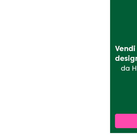
Vendi 
desig
da H