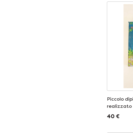
Piccolo dip
realizzato
raffigurant
40 €
pattini a ro