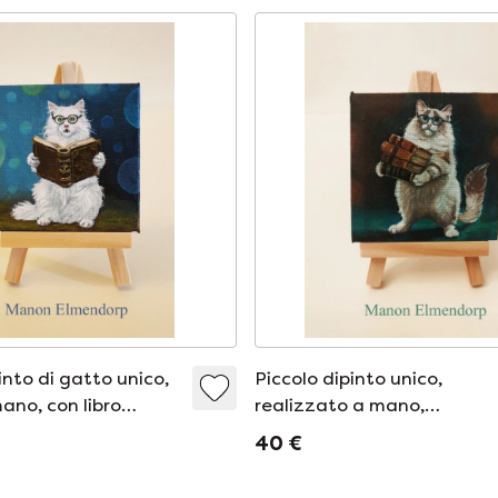
into di gatto unico,
Piccolo dipinto unico,
ano, con libro
realizzato a mano,
raffigurante un gatto con 
40 €
pila di libri.