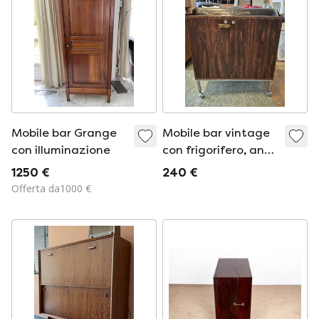
Mobile bar Grange
Mobile bar vintage
con illuminazione
con frigorifero, anni
'60/'70
1250 €
240 €
Offerta da1000 €