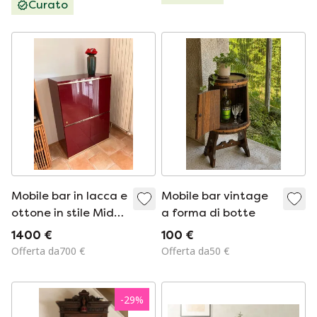
Curato
Mobile bar in lacca e
Mobile bar vintage
ottone in stile Mid-
a forma di botte
Century Modern di
1400 €
100 €
Eric Maville (1970)
Offerta da700 €
Offerta da50 €
-
29
%