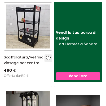
Vendi la tua borsa di 
design
da Hermès a Sandro
Scaffalatura/vetrina
vintage per centro
ristoro Coca-Cola.
480 €
Offerta da450 €
Vendi ora