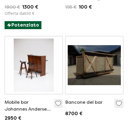
con intarsi: un
Age
1800 €
1300 €
195 €
100 €
pezzo unico!
Offerta da650 €
Potenziato
Mobile bar
Bancone del bar
Johannes Andersen
8700 €
in palissandro, stile
2950 €
danese anni '50.