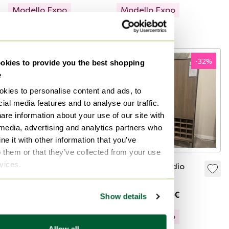
Modello Expo
Modello Expo
Curato
Curato
-
32
%
kies to provide you the best shopping
e
kies to personalise content and ads, to
ial media features and to analyse our traffic.
are information about your use of our site with
 media, advertising and analytics partners who
e it with other information that you’ve
o them or that they’ve collected from your use
rvices.
Mobile bar vintage
Mobiletto medio
in rovere anni '70
alto
695 €
4095 €
2784 €
Show details
Offerta da650 €
Modello Expo
Curato
Allow all