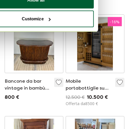
Curato
Customize
-
16
%
Bancone da bar
Mobile
vintage in bambù
portabottiglie su
degli anni '70
misura / cantina vini
800 €
12.500 €
10.500 €
realizzata su misura
Offerta da8500 €