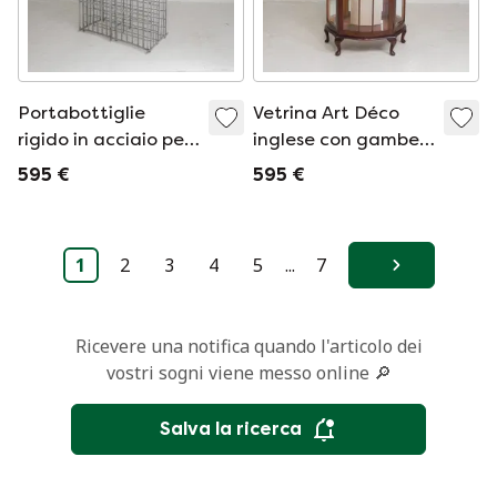
Portabottiglie
Vetrina Art Déco
rigido in acciaio per
inglese con gambe
300 bottiglie, anni
decorate, anni '30
595 €
595 €
'50
1
2
3
4
5
...
7
Avanti
Ricevere una notifica quando l'articolo dei
vostri sogni viene messo online 🔎
Salva la ricerca