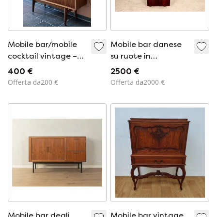
Mobile bar/mobile
Mobile bar danese
cocktail vintage –
su ruote in
Design di metà
palissandro e
400 €
2500 €
secolo
ottone, disegnato
Offerta da200 €
Offerta da2000 €
da Jorgen Clausen
per Brande
Mobelfabrik nel
1960.
Mobile bar degli
Mobile bar vintage