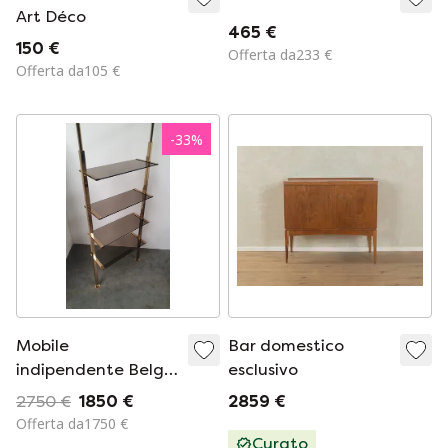
Art Déco
465 €
150 €
Offerta da233 €
Offerta da105 €
-
33
%
Mobile
Bar domestico
indipendente Belgo
esclusivo
Chrom con ripiani in
2750 €
1850 €
2859 €
vetro
Offerta da1750 €
Curato