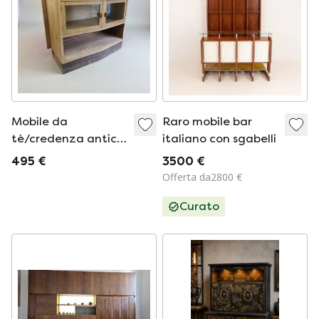
Mobile da
Raro mobile bar
tè/credenza antico
italiano con sgabelli
in stile Art Déco,
495 €
3500 €
stile Amsterdam.
Offerta da2800 €
Curato