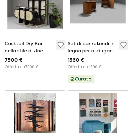
Cocktail Dry Bar
Set di bar rotondi in
nello stile di Joe
legno per asciugare
Colombo - Italia,
i cibi di Mario Sabot,
7500 €
1560 €
anni &#39;70
Italia, anni &#39;70
Offerta da7000 €
Offerta da1300 €
Curato