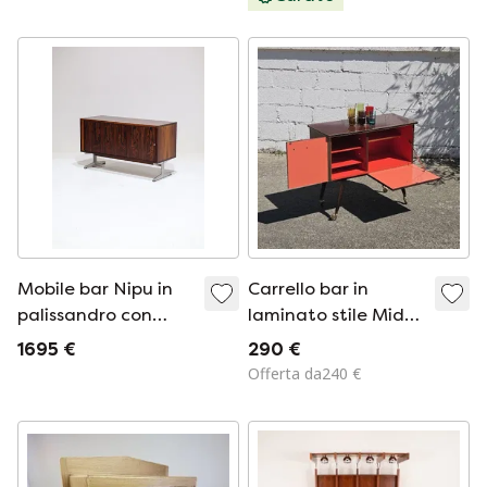
Mobile bar Nipu in
Carrello bar in
palissandro con
laminato stile Mid-
tamburo in metallo,
Century - Mobile bar
1695 €
290 €
stile danese vintage
- Stile mogano -
Offerta da240 €
anni '60.
Anni '60