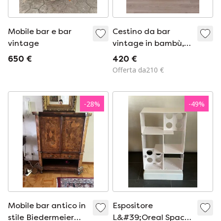
Mobile bar e bar
Cestino da bar
vintage
vintage in bambù,
design italiano, anni
650 €
420 €
'60
Offerta da210 €
-
28
%
-
49
%
Mobile bar antico in
Espositore
stile Biedermeier
L&#39;Oreal Space