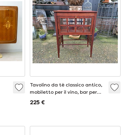
Tavolino da tè classico antico,
mobiletto per il vino, bar per
whisky con 3 ante, dimensioni
225 €
56x34 cm e altezza 76 cm