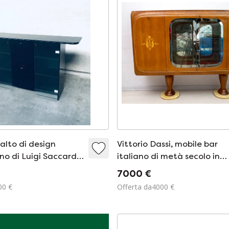
alto di design
Vittorio Dassi, mobile bar
o di Luigi Saccardo
italiano di metà secolo in
llo, Italia, anni '80
mogano, anni '50
7000 €
00 €
Offerta da4000 €