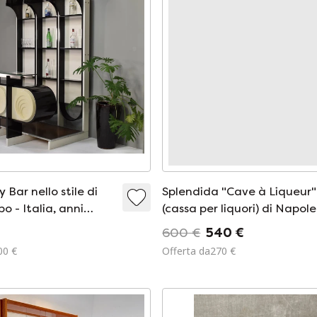
 Bar nello stile di
Splendida "Cave à Liqueur"
 - Italia, anni
(cassa per liquori) di Napol
III con madreperla e ottone
600 €
540 €
00 €
Offerta da270 €