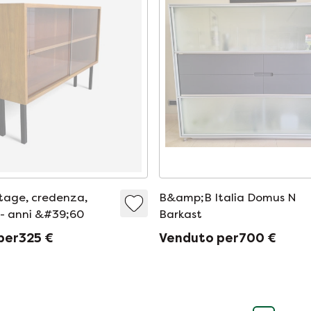
ntage, credenza,
B&amp;B Italia Domus N
 - anni &#39;60
Barkast
per325 €
Venduto per700 €