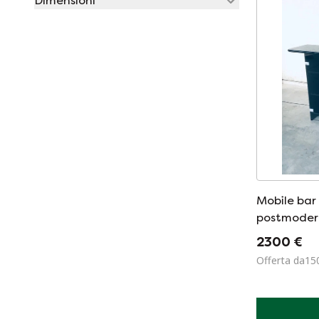
Dimensioni
Mobile bar 
postmodern
per Gaspare
2300 €
Offerta da15