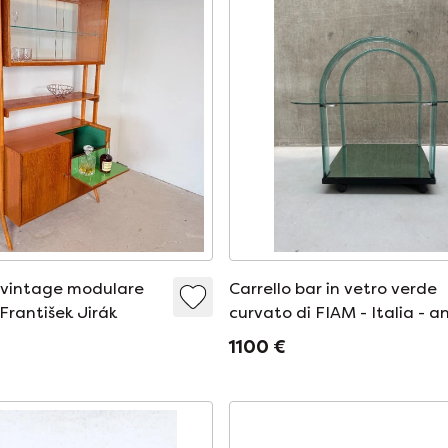
 vintage modulare
Carrello bar in vetro verde
František Jirák
curvato di FIAM - Italia - a
'80
1100 €