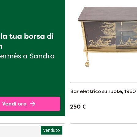
la tua borsa di 
n
ermès a Sandro
Bar elettrico su ruote, 1960
Vendi ora
250 €
Venduto