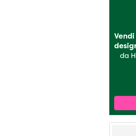
Vendi 
desig
da H